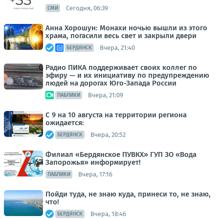
Сегодня, 06:39
СМИ
Анна Хорошун: Монахи ночью вышли из этого
храма, погасили весь свет и закрыли двери
Вчера, 21:40
БЕРДЯНСК
Радио ПИКА поддерживает своих коллег по
эфиру — и их инициативу по предупреждению
людей на дорогах Юго-Запада России
Вчера, 21:09
ПАБЛИКИ
С 9 на 10 августа на территории региона
ожидается:
Вчера, 20:52
БЕРДЯНСК
Филиал «Бердянское ПУВКХ» ГУП ЗО «Вода
Запорожья» информирует!
Вчера, 17:16
ПАБЛИКИ
Пойди туда, не знаю куда, принеси то, не знаю,
что!
Вчера, 18:46
БЕРДЯНСК