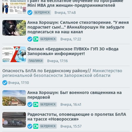
Грант на бесплатное обучение по программе
Mini MBA для женщин-предпринимателей
Вчера, 17:48
БЕРДЯНСК
Анна Хорошун: Сильное стихотворение. "У меня
подрастает сын!…" #АннаХорошун Не забудьте
подписаться на наш канал
Вчера, 17:22
БЕРДЯНСК
Филиал «Бердянское ПУВКХ» ГУП ЗО «Вода
Запорожья» информирует!
Вчера, 17:16
ПАБЛИКИ
Опасность БпЛА по Бердянскому району//
Министерство
региональной безопасности Запорожской области
Вчера, 17:10
Анна Хорошун: Быт военного священника на
передовой
Вчера, 16:41
БЕРДЯНСК
Радиочастоты, оповещающие о пролетах БпЛА
на трассе «Новороссия»
Вчера, 15:57
БЕРДЯНСК