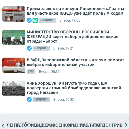
Приём заявок на конкурс Росмолодёжь.Гранты
для участников КАРДО уже идёт полным ходом
Вчера, 19:00
БЕРДЯНСК
МИНИСТЕРСТВО ОБОРОНЫ РОССИЙСКОЙ
ФЕДЕРАЦИИ ведёт набор в добровольческие
отряды «Барс»
Вчера, 19:21
БЕРДЯНСК
В МФЦ Запорожской области жителям помогут
выбрать избирательный участок
Вчера, 20:36
СМИ
Анна Хорошун: 9 августа 1945 года США
подвергли атомной бомбардировке японский
город Нагасаки
Вчера, 20:23
БЕРДЯНСК
ЛЕНТА
ТОП
ОФИЦ.
ВИДЕО
СМИ
ВОЕНКОРЫ
МНЕНИЯ
ПАБЛИКИ
ФОТО
ЛОНГРИДЫ