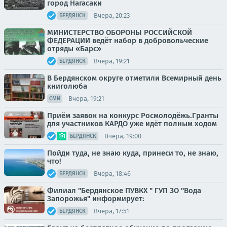
город Нагасаки
Вчера, 20:23
БЕРДЯНСК
МИНИСТЕРСТВО ОБОРОНЫ РОССИЙСКОЙ
ФЕДЕРАЦИИ ведёт набор в добровольческие
отряды «Барс»
Вчера, 19:21
БЕРДЯНСК
В Бердянском округе отметили Всемирный день
книголюба
Вчера, 19:21
СМИ
Приём заявок на конкурс Росмолодёжь.Гранты
для участников КАРДО уже идёт полным ходом
Вчера, 19:00
БЕРДЯНСК
Пойди туда, не знаю куда, принеси то, не знаю,
что!
Вчера, 18:46
БЕРДЯНСК
Филиал "Бердянское ПУВКХ " ГУП ЗО "Вода
Запорожья" информирует:
Вчера, 17:51
БЕРДЯНСК