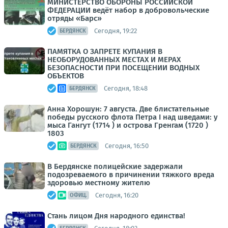
МИНИСТЕРСТВО ОБОРОНЫ РОССИЙСКОЙ
ФЕДЕРАЦИИ ведёт набор в добровольческие
отряды «Барс»
Сегодня, 19:22
БЕРДЯНСК
ПАМЯТКА О ЗАПРЕТЕ КУПАНИЯ В
НЕОБОРУДОВАННЫХ МЕСТАХ И МЕРАХ
БЕЗОПАСНОСТИ ПРИ ПОСЕЩЕНИИ ВОДНЫХ
ОБЪЕКТОВ
Сегодня, 18:48
БЕРДЯНСК
Анна Хорошун: 7 августа. Две блистательные
победы русского флота Петра I над шведами: у
мыса Гангут (1714 ) и острова Гренгам (1720 )
1803
Сегодня, 16:50
БЕРДЯНСК
В Бердянске полицейские задержали
подозреваемого в причинении тяжкого вреда
здоровью местному жителю
Сегодня, 16:20
ОФИЦ.
Стань лицом Дня народного единства!