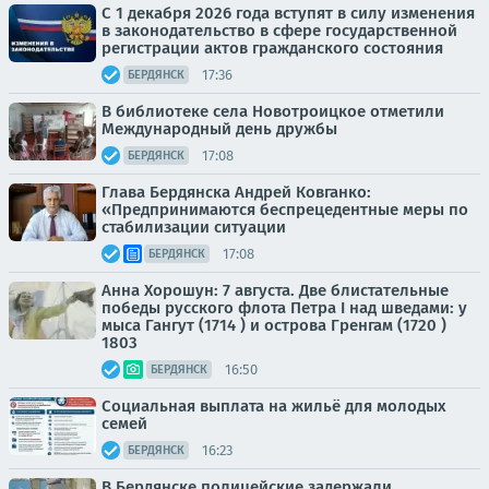
С 1 декабря 2026 года вступят в силу изменения
в законодательство в сфере государственной
регистрации актов гражданского состояния
17:36
БЕРДЯНСК
В библиотеке села Новотроицкое отметили
Международный день дружбы
17:08
БЕРДЯНСК
Глава Бердянска Андрей Ковганко:
«Предпринимаются беспрецедентные меры по
стабилизации ситуации
17:08
БЕРДЯНСК
Анна Хорошун: 7 августа. Две блистательные
победы русского флота Петра I над шведами: у
мыса Гангут (1714 ) и острова Гренгам (1720 )
1803
16:50
БЕРДЯНСК
Социальная выплата на жильё для молодых
семей
16:23
БЕРДЯНСК
В Бердянске полицейские задержали