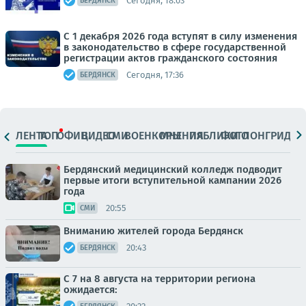
Сегодня, 18:03
БЕРДЯНСК
С 1 декабря 2026 года вступят в силу изменения
в законодательство в сфере государственной
регистрации актов гражданского состояния
Сегодня, 17:36
БЕРДЯНСК
ЛЕНТА
ТОП
ОФИЦ.
ВИДЕО
СМИ
ВОЕНКОРЫ
МНЕНИЯ
ПАБЛИКИ
ФОТО
ЛОНГРИДЫ
Бердянский медицинский колледж подводит
первые итоги вступительной кампании 2026
года
20:55
СМИ
Вниманию жителей города Бердянск
20:43
БЕРДЯНСК
С 7 на 8 августа на территории региона
ожидается: