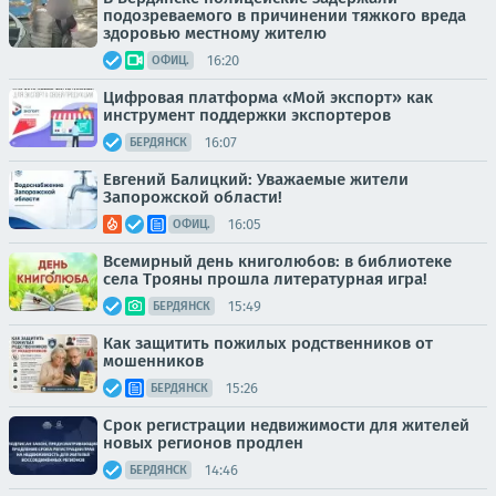
подозреваемого в причинении тяжкого вреда
здоровью местному жителю
16:20
ОФИЦ.
Цифровая платформа «Мой экспорт» как
инструмент поддержки экспортеров
16:07
БЕРДЯНСК
Евгений Балицкий: Уважаемые жители
Запорожской области!
16:05
ОФИЦ.
Всемирный день книголюбов: в библиотеке
села Трояны прошла литературная игра!
15:49
БЕРДЯНСК
Как защитить пожилых родственников от
мошенников
15:26
БЕРДЯНСК
Срок регистрации недвижимости для жителей
новых регионов продлен
14:46
БЕРДЯНСК