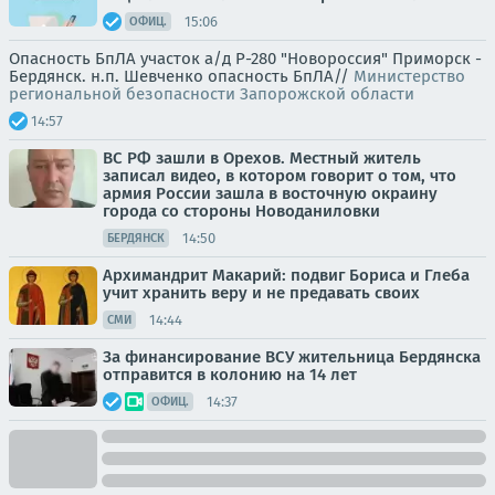
15:06
ОФИЦ.
Опасность БпЛА участок а/д Р-280 "Новороссия" Приморск -
Бердянск. н.п. Шевченко опасность БпЛА//
Министерство
региональной безопасности Запорожской области
14:57
ВС РФ зашли в Орехов. Местный житель
записал видео, в котором говорит о том, что
армия России зашла в восточную окраину
города со стороны Новоданиловки
14:50
БЕРДЯНСК
Архимандрит Макарий: подвиг Бориса и Глеба
учит хранить веру и не предавать своих
14:44
СМИ
За финансирование ВСУ жительница Бердянска
отправится в колонию на 14 лет
14:37
ОФИЦ.