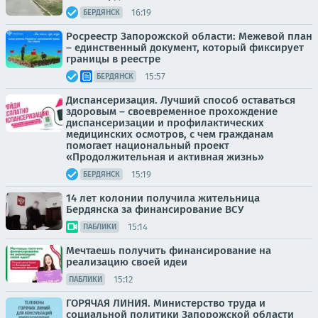
16:19
БЕРДЯНСК
Росреестр Запорожской области: Межевой план
– единственный документ, который фиксирует
границы в реестре
15:57
БЕРДЯНСК
Диспансеризация. Лучший способ оставаться
здоровым – своевременное прохождение
диспансеризации и профилактических
медицинских осмотров, с чем гражданам
помогает национальный проект
«Продолжительная и активная жизнь»
15:19
БЕРДЯНСК
14 лет колонии получила жительница
Бердянска за финансирование ВСУ
15:14
ПАБЛИКИ
Мечтаешь получить финансирование на
реализацию своей идеи
15:12
ПАБЛИКИ
ГОРЯЧАЯ ЛИНИЯ. Министерство труда и
социальной политики Запорожской области