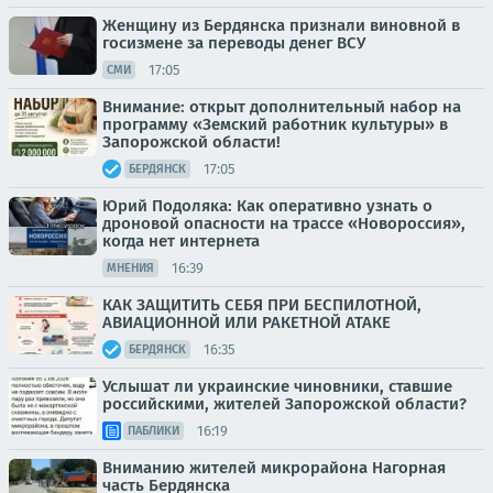
Женщину из Бердянска признали виновной в
госизмене за переводы денег ВСУ
17:05
СМИ
Внимание: открыт дополнительный набор на
программу «Земский работник культуры» в
Запорожской области!
17:05
БЕРДЯНСК
Юрий Подоляка: Как оперативно узнать о
дроновой опасности на трассе «Новороссия»,
когда нет интернета
16:39
МНЕНИЯ
КАК ЗАЩИТИТЬ СЕБЯ ПРИ БЕСПИЛОТНОЙ,
АВИАЦИОННОЙ ИЛИ РАКЕТНОЙ АТАКЕ
16:35
БЕРДЯНСК
Услышат ли украинские чиновники, ставшие
российскими, жителей Запорожской области?
16:19
ПАБЛИКИ
Вниманию жителей микрорайона Нагорная
часть Бердянска