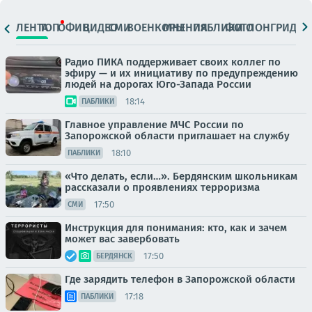
ЛЕНТА
ТОП
ОФИЦ.
ВИДЕО
СМИ
ВОЕНКОРЫ
МНЕНИЯ
ПАБЛИКИ
ФОТО
ЛОНГРИДЫ
Радио ПИКА поддерживает своих коллег по
эфиру — и их инициативу по предупреждению
людей на дорогах Юго-Запада России
18:14
ПАБЛИКИ
Главное управление МЧС России по
Запорожской области приглашает на службу
18:10
ПАБЛИКИ
«Что делать, если…». Бердянским школьникам
рассказали о проявлениях терроризма
17:50
СМИ
Инструкция для понимания: кто, как и зачем
может вас завербовать
17:50
БЕРДЯНСК
Где зарядить телефон в Запорожской области
17:18
ПАБЛИКИ