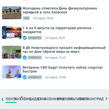
Молодежь отметила День физкультурника
зарядкой в селе Азовское
Сегодня, 18:24
СМИ
С 8 на 9 августа на территории региона
ожидается:
Сегодня, 20:21
БЕРДЯНСК
В ДК Новотроицкого прошёл информационный
час ко Дню «Врачи мира за мир»
Сегодня, 15:45
БЕРДЯНСК
Ветераны СВО будут получать набор соцуслуг
быстрее
Сегодня, 15:06
БЕРДЯНСК
ЛЕНТА
ТОП
ОФИЦ.
ВИДЕО
СМИ
ВОЕНКОРЫ
МНЕНИЯ
ПАБЛИКИ
ФОТО
ЛОНГРИДЫ