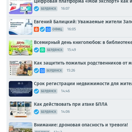
Цифровая платформа «Мой экспорт» как и
16:07
БЕРДЯНСК
Евгений Балицкий: Уважаемые жители Зап
16:05
ОФИЦ.
Всемирный день книголюбов: в библиотеке
15:49
БЕРДЯНСК
Как защитить пожилых родственников от 
15:26
БЕРДЯНСК
Срок регистрации недвижимости для жите
14:46
БЕРДЯНСК
Как действовать при атаке БПЛА
14:06
БЕРДЯНСК
Внимание: дроновая опасность и тревога!