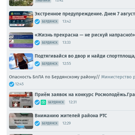
13:42
ПАБЛИКИ
Экстренное предупреждение. Днем 7 август
13:42
БЕРДЯНСК
«Жизнь прекрасна — не рискуй напрасно!»
13:33
БЕРДЯНСК
Подтягивайся во двор и найди спортплоща
12:55
БЕРДЯНСК
Опасность БпЛА по Бердянскому району//
Министерство 
12:45
Приём заявок на конкурс Росмолодёжь.Гра
12:31
БЕРДЯНСК
Вниманию жителей района РТС
12:29
БЕРДЯНСК