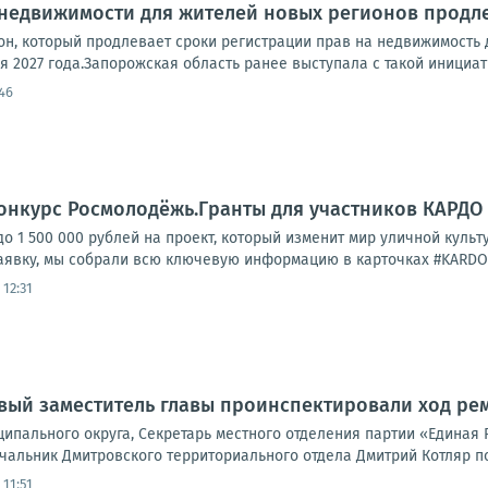
 недвижимости для жителей новых регионов продл
он, который продлевает сроки регистрации прав на недвижимость
я 2027 года.Запорожская область ранее выступала с такой инициати
46
онкурс Росмолодёжь.Гранты для участников КАРДО
до 1 500 000 рублей на проект, который изменит мир уличной культ
явку, мы собрали всю ключевую информацию в карточках #KARDOinf
 12:31
рвый заместитель главы проинспектировали ход ре
ипального округа, Секретарь местного отделения партии «Единая 
чальник Дмитровского территориального отдела Дмитрий Котляр по
 11:51