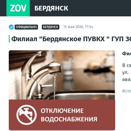
ZOV
БЕРДЯНСК
15 мая 2026, 17:54
ОФИЦИАЛЬНО
БЕРДЯНСК
Филиал "Бердянское ПУВКХ " ГУП З
Фил
В с
ул.
ава
Ист