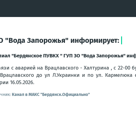
О "Вода Запорожья" информирует:
иал "Бердянское ПУВКХ " ГУП ЗО "Вода Запорожья" ин
вязи с аварией на Врацлавского - Халтурина , с 22-00 
 Врацлавского до ул Л.Украинки и по ул. Кармелюка 
рии 16.05.2026.
очник:
Канал в МАКС "Бердянск.Официально"