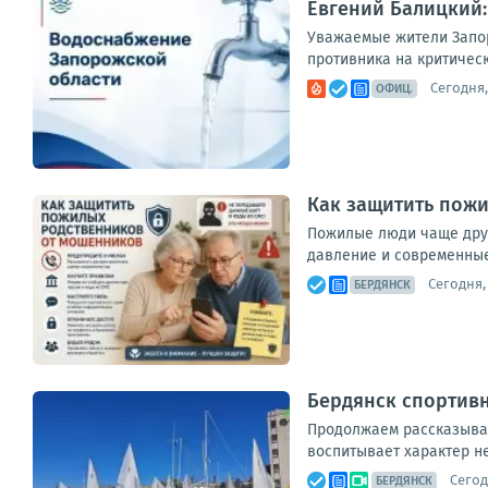
Евгений Балицкий:
Уважаемые жители Запор
противника на критическ
Сегодня,
ОФИЦ.
Как защитить пож
Пожилые люди чаще друг
давление и современные 
Сегодня, 
БЕРДЯНСК
Бердянск спортивн
Продолжаем рассказывать
воспитывает характер не
Сегод
БЕРДЯНСК