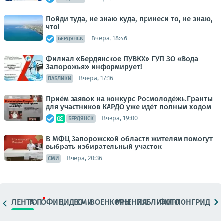
Пойди туда, не знаю куда, принеси то, не знаю,
что!
Вчера, 18:46
БЕРДЯНСК
Филиал «Бердянское ПУВКХ» ГУП ЗО «Вода
Запорожья» информирует!
Вчера, 17:16
ПАБЛИКИ
Приём заявок на конкурс Росмолодёжь.Гранты
для участников КАРДО уже идёт полным ходом
Вчера, 19:00
БЕРДЯНСК
В МФЦ Запорожской области жителям помогут
выбрать избирательный участок
Вчера, 20:36
СМИ
ЛЕНТА
ТОП
ОФИЦ.
ВИДЕО
СМИ
ВОЕНКОРЫ
МНЕНИЯ
ПАБЛИКИ
ФОТО
ЛОНГРИДЫ