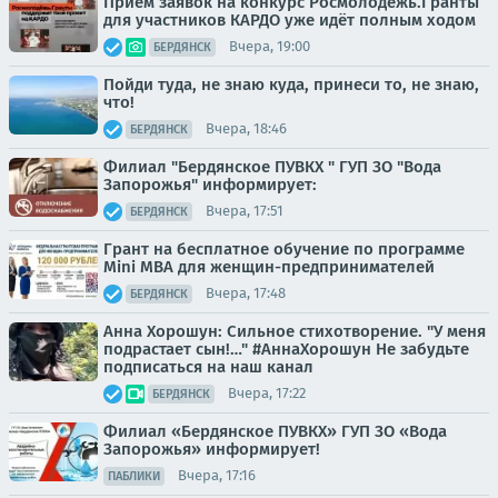
Приём заявок на конкурс Росмолодёжь.Гранты
для участников КАРДО уже идёт полным ходом
Вчера, 19:00
БЕРДЯНСК
Пойди туда, не знаю куда, принеси то, не знаю,
что!
Вчера, 18:46
БЕРДЯНСК
Филиал "Бердянское ПУВКХ " ГУП ЗО "Вода
Запорожья" информирует:
Вчера, 17:51
БЕРДЯНСК
Грант на бесплатное обучение по программе
Mini MBA для женщин-предпринимателей
Вчера, 17:48
БЕРДЯНСК
Анна Хорошун: Сильное стихотворение. "У меня
подрастает сын!…" #АннаХорошун Не забудьте
подписаться на наш канал
Вчера, 17:22
БЕРДЯНСК
Филиал «Бердянское ПУВКХ» ГУП ЗО «Вода
Запорожья» информирует!
Вчера, 17:16
ПАБЛИКИ