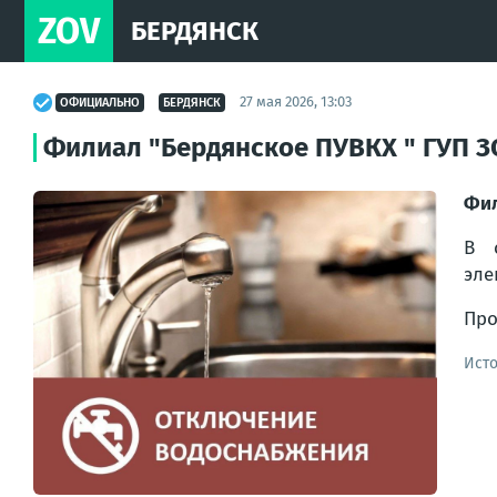
ZOV
БЕРДЯНСК
27 мая 2026, 13:03
ОФИЦИАЛЬНО
БЕРДЯНСК
Филиал "Бердянское ПУВКХ " ГУП З
Фил
В 
эле
Про
Ист