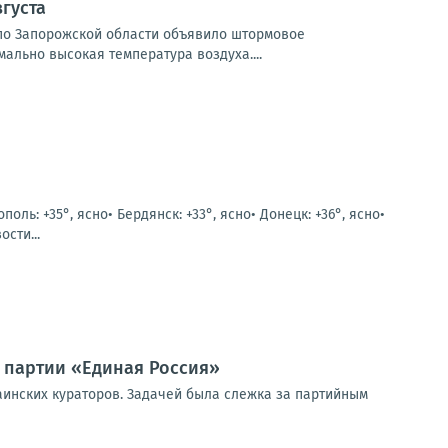
густа
и по Запорожской области объявило штормовое
мально высокая температура воздуха....
ополь: +35°, ясно• Бердянск: +33°, ясно• Донецк: +36°, ясно•
сти...
 партии «Единая Россия»
аинских кураторов. Задачей была слежка за партийным