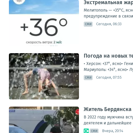
Экстремальная жар
Мелитополь — +35°С, ясн
предупреждение в связи 
Сегодня, 06:33
СМИ
Погода на новых т
• Херсон: +37°, ясно• Ген
Мариуполь: +34°, ясно• Л
Сегодня, 07:55
СМИ
Житель Бердянска 
В 2022 году мужчина вс
деятелем и дальнейшее о
Вчера, 20:14
СМИ