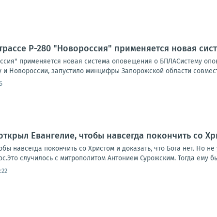
трассе Р-280 "Новороссия" применяется новая си
оссия" применяется новая система оповещения о БПЛАСистему опов
 и Новороссии, запустило минцифры Запорожской области совместн
6
ткрыл Евангелие, чтобы навсегда покончить со Хри
обы навсегда покончить со Христом и доказать, что Бога нет. Но не
ос.Это случилось с митрополитом Антонием Сурожским. Тогда ему бы
:22