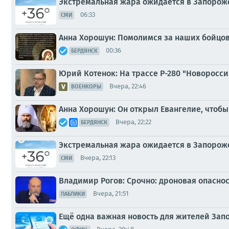
Экстремальная жара ожидается в Запорожск
06:33
СМИ
Анна Хорошун: Помолимся за наших бойцов
00:36
БЕРДЯНСК
Юрий Котенок: На трассе Р-280 "Новоросс
Вчера, 22:46
ВОЕНКОРЫ
Анна Хорошун: Он открыл Евангелие, чтобы 
Вчера, 22:22
БЕРДЯНСК
Экстремальная жара ожидается в Запорожск
Вчера, 22:13
СМИ
Владимир Рогов: Срочно: дроновая опасност
Вчера, 21:51
ПАБЛИКИ
Ещё одна важная новость для жителей Зап