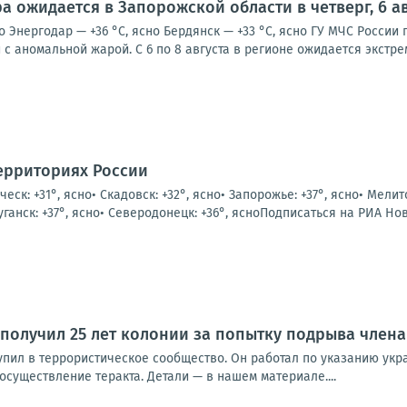
а ожидается в Запорожской области в четверг, 6 ав
о Энергодар — +36 °С, ясно Бердянск — +33 °С, ясно ГУ МЧС Росси
с аномальной жарой. С 6 по 8 августа в регионе ожидается экстре
ерриториях России
ическ: +31°, ясно• Скадовск: +32°, ясно• Запорожье: +37°, ясно• Мелит
уганск: +37°, ясно• Северодонецк: +36°, ясноПодписаться на РИА Ново
получил 25 лет колонии за попытку подрыва члена
тупил в террористическое сообщество. Он работал по указанию укр
существление теракта. Детали — в нашем материале....