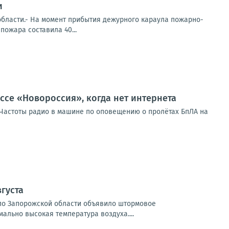
и
бласти.- На момент прибытия дежурного караула пожарно-
ожара составила 40...
ссе «Новороссия», когда нет интернета
таЧастоты радио в машине по оповещению о пролётах БпЛА на
густа
и по Запорожской области объявило штормовое
мально высокая температура воздуха....