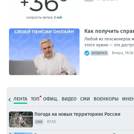
Как получить спра
Любой из пенсионеров мо
этого нужно — это досту
Вчера, 18:36
БЕРДЯНСК
ЛЕНТА
ТОП
ОФИЦ.
ВИДЕО
СМИ
ВОЕНКОРЫ
МНЕ
Погода на новых территориях России
07:55
СМИ