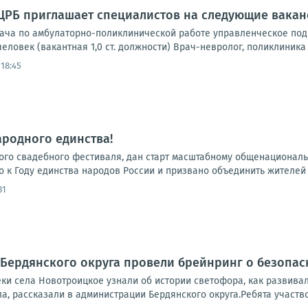
ЦРБ приглашает специалистов на следующие вакан
ача по амбулаторно-поликлинической работе управленческое подра
человек (вакантная 1,0 ст. должности) Врач-невролог, поликлиника –
 18:45
ародного единства!
ского свадебного фестиваля, дан старт масштабному общенационал
 к Году единства народов России и призвано объединить жителей 
31
 Бердянского округа провели брейнринг о безопас
ки села Новотроицкое узнали об истории светофора, как развива
, рассказали в администрации Бердянского округа.Ребята участво