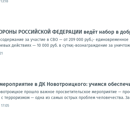
13:18
РОНЫ РОССИЙСКОЙ ФЕДЕРАЦИИ ведёт набор в добр
содержание за участие в СВО — от 209 000 руб.;- единовременное
оевых действиях — 10 000 руб. в сутки;-вознаграждение за уничтоже
21
мероприятие в ДК Новотроицкого: учимся обеспеч
овотроицкое прошло важное просветительское мероприятие — про
 с терроризмом — одна из самых острых проблем человечества. За э
 17:05