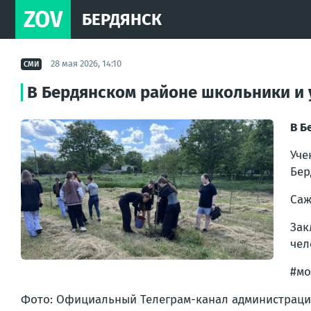
ZOV
БЕРДЯНСК
28 мая 2026, 14:10
СМИ
В Бердянском районе школьники и 
В Б
Уче
Бер
Саж
Зак
чел
#мо
Фото: Официальный Телеграм-канал администраци