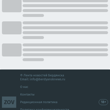
© Лента новостей Бердянска
Email:
info@berdyansknews.ru
О нас
Контакты
ZOV
18+
Редакционная политика
Политика конфиденциальности