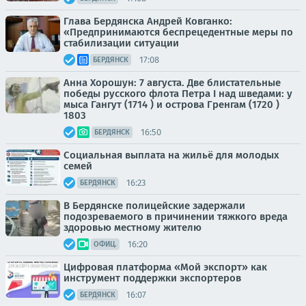
Глава Бердянска Андрей Ковганко:
«Предпринимаются беспрецедентные меры по
стабилизации ситуации
17:08
БЕРДЯНСК
Анна Хорошун: 7 августа. Две блистательные
победы русского флота Петра I над шведами: у
мыса Гангут (1714 ) и острова Гренгам (1720 )
1803
16:50
БЕРДЯНСК
Социальная выплата на жильё для молодых
семей
16:23
БЕРДЯНСК
В Бердянске полицейские задержали
подозреваемого в причинении тяжкого вреда
здоровью местному жителю
16:20
ОФИЦ.
Цифровая платформа «Мой экспорт» как
инструмент поддержки экспортеров
16:07
БЕРДЯНСК