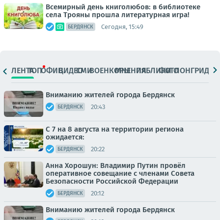
Всемирный день книголюбов: в библиотеке
села Трояны прошла литературная игра!
Сегодня, 15:49
БЕРДЯНСК
ЛЕНТА
ТОП
ОФИЦ.
ВИДЕО
СМИ
ВОЕНКОРЫ
МНЕНИЯ
ПАБЛИКИ
ФОТО
ЛОНГРИДЫ
Вниманию жителей города Бердянск
20:43
БЕРДЯНСК
С 7 на 8 августа на территории региона
ожидается:
20:22
БЕРДЯНСК
Анна Хорошун: Владимир Путин провёл
оперативное совещание с членами Совета
Безопасности Российской Федерации
20:12
БЕРДЯНСК
Вниманию жителей города Бердянск