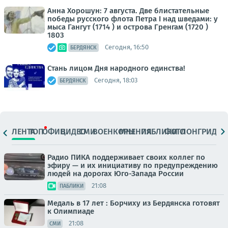
Анна Хорошун: 7 августа. Две блистательные
победы русского флота Петра I над шведами: у
мыса Гангут (1714 ) и острова Гренгам (1720 )
1803
Сегодня, 16:50
БЕРДЯНСК
Стань лицом Дня народного единства!
Сегодня, 18:03
БЕРДЯНСК
ЛЕНТА
ТОП
ОФИЦ.
ВИДЕО
СМИ
ВОЕНКОРЫ
МНЕНИЯ
ПАБЛИКИ
ФОТО
ЛОНГРИДЫ
Радио ПИКА поддерживает своих коллег по
эфиру — и их инициативу по предупреждению
людей на дорогах Юго-Запада России
21:08
ПАБЛИКИ
Медаль в 17 лет : Борчиху из Бердянска готовят
к Олимпиаде
21:08
СМИ