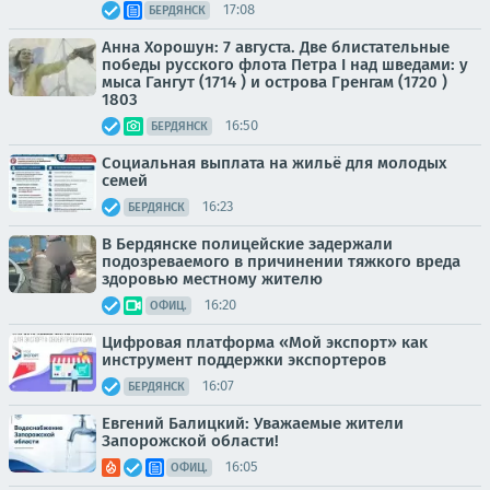
17:08
БЕРДЯНСК
Анна Хорошун: 7 августа. Две блистательные
победы русского флота Петра I над шведами: у
мыса Гангут (1714 ) и острова Гренгам (1720 )
1803
16:50
БЕРДЯНСК
Социальная выплата на жильё для молодых
семей
16:23
БЕРДЯНСК
В Бердянске полицейские задержали
подозреваемого в причинении тяжкого вреда
здоровью местному жителю
16:20
ОФИЦ.
Цифровая платформа «Мой экспорт» как
инструмент поддержки экспортеров
16:07
БЕРДЯНСК
Евгений Балицкий: Уважаемые жители
Запорожской области!
16:05
ОФИЦ.