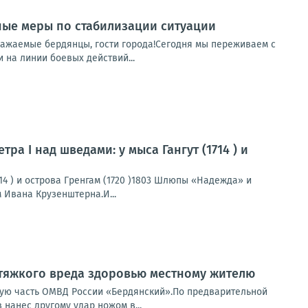
ные меры по стабилизации ситуации
важаемые бердянцы, гости города!Сегодня мы переживаем с
 на линии боевых действий...
ра I над шведами: у мыса Гангут (1714 ) и
714 ) и острова Гренгам (1720 )1803 Шлюпы «Надежда» и
 Ивана Крузенштерна.И...
тяжкого вреда здоровью местному жителю
ную часть ОМВД России «Бердянский».По предварительной
нанес другому удар ножом в...