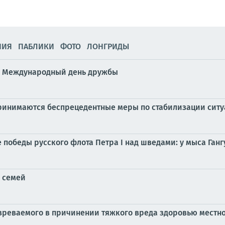
НИЯ
ПАБЛИКИ
ФОТО
ЛОНГРИДЫ
и Международный день дружбы
принимаются беспрецедентные меры по стабилизации сит
 победы русского флота Петра I над шведами: у мыса Гангут 
 семей
зреваемого в причинении тяжкого вреда здоровью местн