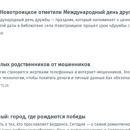
а Новотроицкое отметили Международный день др
дународный день дружбы — праздник, который напоминает о ценн
той даты в библиотеке села Новотроицкое прошёл урок «Дружбы св
08
илых родственников от мошенников
их становятся жертвами телефонных и интернет-мошенников. Зл
технологии, чтобы похитить деньги и личные данные.Как обезопаси
15:26
ый: город, где рождаются победы
 о тех, кто прославляет Бердянск. Сегодня — о самом романтичном