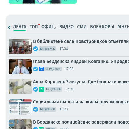
ЛЕНТА
ТОП
ОФИЦ.
ВИДЕО
СМИ
ВОЕНКОРЫ
МНЕ
В библиотеке села Новотроицкое отметил
17:08
БЕРДЯНСК
Глава Бердянска Андрей Ковганко: «Пред
17:08
БЕРДЯНСК
Анна Хорошун: 7 августа. Две блистательные
16:50
БЕРДЯНСК
Социальная выплата на жильё для молодых
16:23
БЕРДЯНСК
В Бердянске полицейские задержали подо