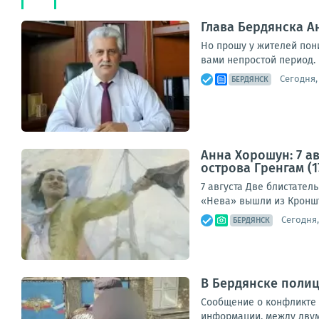
Глава Бердянска 
Но прошу у жителей пон
вами непростой период. 
Сегодня, 
БЕРДЯНСК
Анна Хорошун: 7 ав
острова Гренгам (17
7 августа Две блистател
«Нева» вышли из Кроншт
Сегодня,
БЕРДЯНСК
В Бердянске поли
Сообщение о конфликте 
информации, между двумя