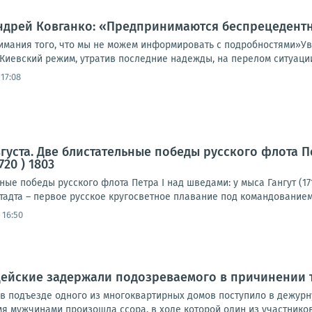
Андрей Ковганко: «Предпринимаются беспрецедент
имания того, что мы не можем информировать с подробностями»У
Киевский режим, утратив последние надежды, на перелом ситуации
17:08
густа. Две блистательные победы русского флота Пет
20 ) 1803
ьные победы русского флота Петра I над шведами: у мыса Гангут (1
адта – первое русское кругосветное плавание под командованием
 16:50
цейские задержали подозреваемого в причинении 
в подъезде одного из многоквартирных домов поступило в дежур
 мужчинами произошла ссора, в ходе которой один из участников 