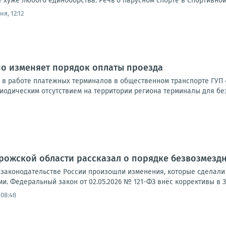
 хуже любого единоборства. Речь о парусном спорте в Спортивной 
ня, 12:12
но изменяет порядок оплаты проезда
и в работе платежных терминалов в общественном транспорте ГУП 
иодическим отсутствием на территории региона терминалы для без
рожской области рассказал о порядке безвозмезд
м законодательстве России произошли изменения, которые сдела
. Федеральный закон от 02.05.2026 № 121-ФЗ внёс коррективы в З
 08:48