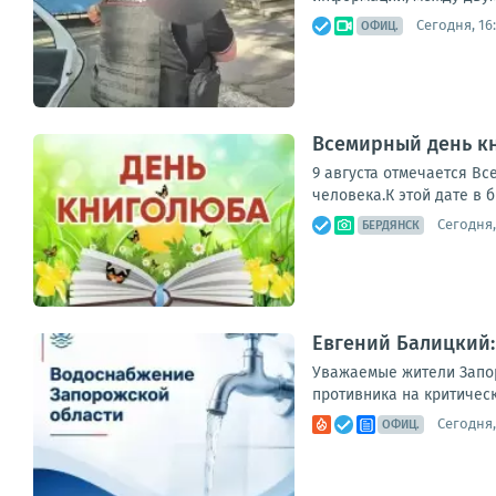
Сегодня, 16
ОФИЦ.
Всемирный день кн
9 августа отмечается Вс
человека.К этой дате в 
Сегодня,
БЕРДЯНСК
Евгений Балицкий:
Уважаемые жители Запор
противника на критическ
Сегодня,
ОФИЦ.