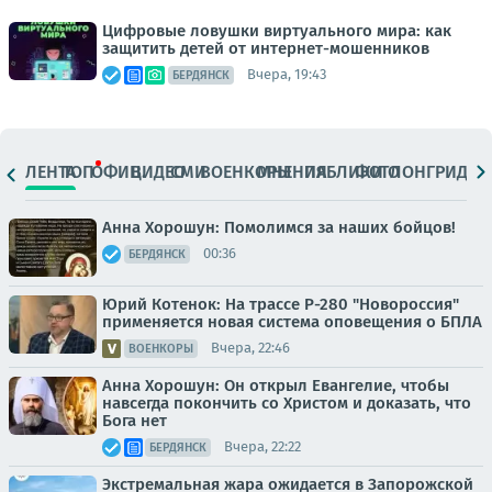
Цифровые ловушки виртуального мира: как
защитить детей от интернет-мошенников
Вчера, 19:43
БЕРДЯНСК
ЛЕНТА
ТОП
ОФИЦ.
ВИДЕО
СМИ
ВОЕНКОРЫ
МНЕНИЯ
ПАБЛИКИ
ФОТО
ЛОНГРИДЫ
Анна Хорошун: Помолимся за наших бойцов!
00:36
БЕРДЯНСК
Юрий Котенок: На трассе Р-280 "Новороссия"
применяется новая система оповещения о БПЛА
Вчера, 22:46
ВОЕНКОРЫ
Анна Хорошун: Он открыл Евангелие, чтобы
навсегда покончить со Христом и доказать, что
Бога нет
Вчера, 22:22
БЕРДЯНСК
Экстремальная жара ожидается в Запорожской