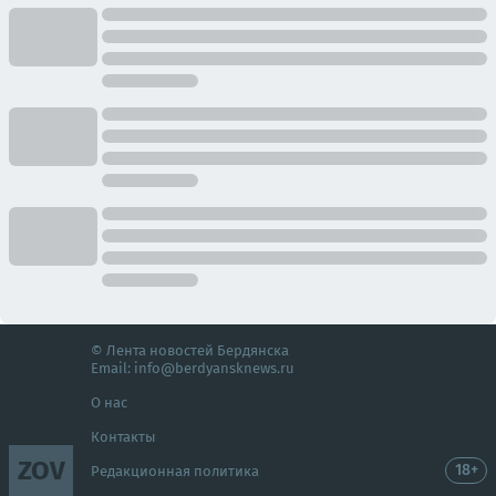
© Лента новостей Бердянска
Email:
info@berdyansknews.ru
О нас
Контакты
ZOV
18+
Редакционная политика