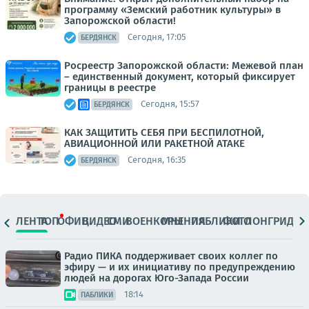
программу «Земский работник культуры» в
Запорожской области!
Сегодня, 17:05
БЕРДЯНСК
Росреестр Запорожской области: Межевой план
– единственный документ, который фиксирует
границы в реестре
Сегодня, 15:57
БЕРДЯНСК
КАК ЗАЩИТИТЬ СЕБЯ ПРИ БЕСПИЛОТНОЙ,
АВИАЦИОННОЙ ИЛИ РАКЕТНОЙ АТАКЕ
Сегодня, 16:35
БЕРДЯНСК
ЛЕНТА
ТОП
ОФИЦ.
ВИДЕО
СМИ
ВОЕНКОРЫ
МНЕНИЯ
ПАБЛИКИ
ФОТО
ЛОНГРИДЫ
Радио ПИКА поддерживает своих коллег по
эфиру — и их инициативу по предупреждению
людей на дорогах Юго-Запада России
18:14
ПАБЛИКИ