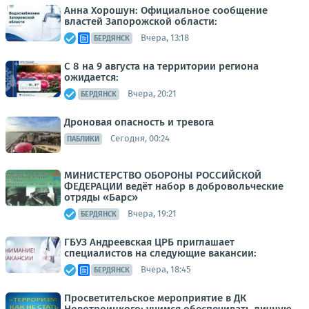
Анна Хорошун: Официальное сообщение
властей Запорожской области:
Вчера, 13:18
БЕРДЯНСК
С 8 на 9 августа на территории региона
ожидается:
Вчера, 20:21
БЕРДЯНСК
Дроновая опасность и тревога
Сегодня, 00:24
ПАБЛИКИ
МИНИСТЕРСТВО ОБОРОНЫ РОССИЙСКОЙ
ФЕДЕРАЦИИ ведёт набор в добровольческие
отряды «Барс»
Вчера, 19:21
БЕРДЯНСК
ГБУЗ Андреевская ЦРБ приглашает
специалистов на следующие вакансии:
Вчера, 18:45
БЕРДЯНСК
Просветительское мероприятие в ДК
Новотроицкого: учимся обеспечивать личную