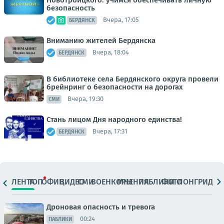
безопасность
Вчера, 17:05
БЕРДЯНСК
Вниманию жителей Бердянска
Вчера, 18:04
БЕРДЯНСК
В библиотеке села Бердянского округа провели
брейнринг о безопасности на дорогах
Вчера, 19:30
СМИ
Стань лицом Дня народного единства!
Вчера, 17:31
БЕРДЯНСК
ЛЕНТА
ТОП
ОФИЦ.
ВИДЕО
СМИ
ВОЕНКОРЫ
МНЕНИЯ
ПАБЛИКИ
ФОТО
ЛОНГРИДЫ
Дроновая опасность и тревога
00:24
ПАБЛИКИ