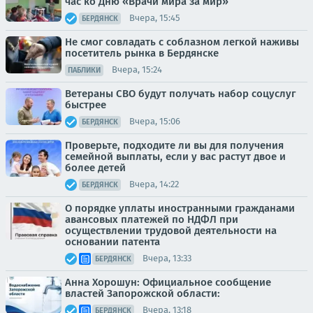
час ко Дню «Врачи мира за мир»
Вчера, 15:45
БЕРДЯНСК
Не смог совладать с соблазном легкой наживы
посетитель рынка в Бердянске
Вчера, 15:24
ПАБЛИКИ
Ветераны СВО будут получать набор соцуслуг
быстрее
Вчера, 15:06
БЕРДЯНСК
Проверьте, подходите ли вы для получения
семейной выплаты, если у вас растут двое и
более детей
Вчера, 14:22
БЕРДЯНСК
О порядке уплаты иностранными гражданами
авансовых платежей по НДФЛ при
осуществлении трудовой деятельности на
основании патента
Вчера, 13:33
БЕРДЯНСК
Анна Хорошун: Официальное сообщение
властей Запорожской области:
Вчера, 13:18
БЕРДЯНСК