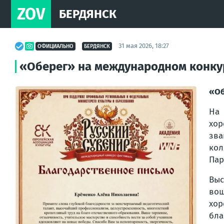
ZOV
БЕРДЯНСК
31 мая 2026, 18:27
ОФИЦИАЛЬНО
БЕРДЯНСК
«Оберег» на международном конку
«Об
На
хор
зва
кол
Пар
Выс
вош
хор
бла