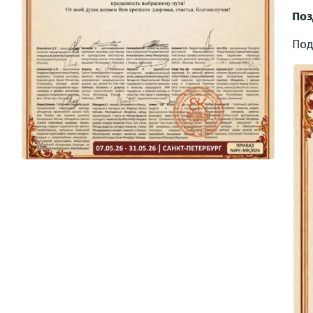
Поз
Под