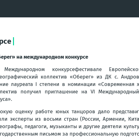
рсе
ерег» на международном конкурсе
 Международном конкурсефестивале Европейск
еографический коллектив «Оберег» из ДК с. Андров
ние лауреата I степени в номинации «Современная х
лектив получил приглашение на VI Международный
уса».
окую оценку работе юных танцоров дало представи
ли эксперты из восьми стран (России, Армении, Кита
еографы, педагоги, музыканты и другие деятели культ
годарственным письмом за профессиональную подгото