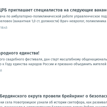
ЦРБ приглашает специалистов на следующие вакан
ача по амбулаторно-поликлинической работе управленческое подра
человек (вакантная 1,0 ст. должности) Врач-невролог, поликлиника –
 18:45
ародного единства!
ского свадебного фестиваля, дан старт масштабному общенационал
 к Году единства народов России и призвано объединить жителей 
31
 Бердянского округа провели брейнринг о безопас
ки села Новотроицкое узнали об истории светофора, как развива