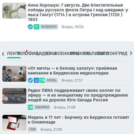
Анна Хорошун: 7 августа. Две блистательные
победы русского флота Петра I над шведами: у
мыса Гангут (1714 ) и острова Гренгам (1720 )
1803
Вчера, 16:50
БЕРДЯНСК
ЛЕНТА
ТОП
ОФИЦ.
ВИДЕО
СМИ
ВОЕНКОРЫ
МНЕНИЯ
ПАБЛИКИ
ФОТО
ЛОНГРИДЫ
«От мечты — к белому халату»: приёмная
кампания в Бердянском медколледже
Вчера, 21:57
ОФИЦ.
Радио ПИКА поддерживает своих коллег по
эфиру — и их инициативу по предупреждению
людей на дорогах Юго-Запада России
Вчера, 21:08
ПАБЛИКИ
Медаль в 17 лет : Борчиху из Бердянска готовят
к Олимпиаде
Вчера, 21:08
СМИ