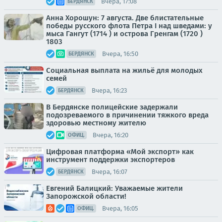
Вчера, 17:08
БЕРДЯНСК
Анна Хорошун: 7 августа. Две блистательные
победы русского флота Петра I над шведами: у
мыса Гангут (1714 ) и острова Гренгам (1720 )
1803
Вчера, 16:50
БЕРДЯНСК
Социальная выплата на жильё для молодых
семей
Вчера, 16:23
БЕРДЯНСК
В Бердянске полицейские задержали
подозреваемого в причинении тяжкого вреда
здоровью местному жителю
Вчера, 16:20
ОФИЦ.
Цифровая платформа «Мой экспорт» как
инструмент поддержки экспортеров
Вчера, 16:07
БЕРДЯНСК
Евгений Балицкий: Уважаемые жители
Запорожской области!
Вчера, 16:05
ОФИЦ.