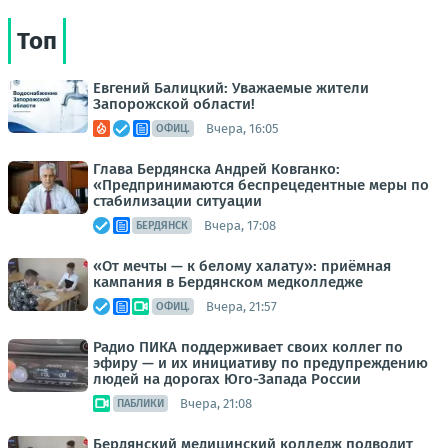
Топ
Евгений Балицкий: Уважаемые жители
Запорожской области!
Вчера, 16:05
ОФИЦ.
Глава Бердянска Андрей Ковганко:
«Предпринимаются беспрецедентные меры по
стабилизации ситуации
Вчера, 17:08
БЕРДЯНСК
«От мечты — к белому халату»: приёмная
кампания в Бердянском медколледже
Вчера, 21:57
ОФИЦ.
Радио ПИКА поддерживает своих коллег по
эфиру — и их инициативу по предупреждению
людей на дорогах Юго-Запада России
Вчера, 21:08
ПАБЛИКИ
Бердянский медицинский колледж подводит