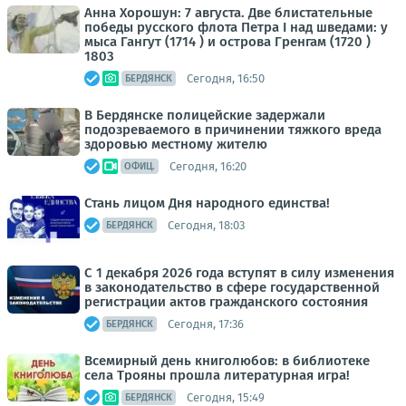
Анна Хорошун: 7 августа. Две блистательные
победы русского флота Петра I над шведами: у
мыса Гангут (1714 ) и острова Гренгам (1720 )
1803
Сегодня, 16:50
БЕРДЯНСК
В Бердянске полицейские задержали
подозреваемого в причинении тяжкого вреда
здоровью местному жителю
Сегодня, 16:20
ОФИЦ.
Стань лицом Дня народного единства!
Сегодня, 18:03
БЕРДЯНСК
С 1 декабря 2026 года вступят в силу изменения
в законодательство в сфере государственной
регистрации актов гражданского состояния
Сегодня, 17:36
БЕРДЯНСК
Всемирный день книголюбов: в библиотеке
села Трояны прошла литературная игра!
Сегодня, 15:49
БЕРДЯНСК