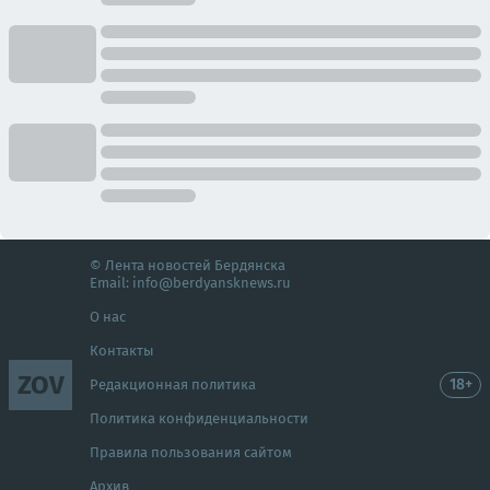
© Лента новостей Бердянска
Email:
info@berdyansknews.ru
О нас
Контакты
ZOV
18+
Редакционная политика
Политика конфиденциальности
Правила пользования сайтом
Архив