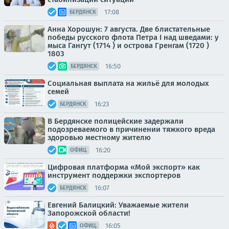
17:08
БЕРДЯНСК
Анна Хорошун: 7 августа. Две блистательные
победы русского флота Петра I над шведами: у
мыса Гангут (1714 ) и острова Гренгам (1720 )
1803
16:50
БЕРДЯНСК
Социальная выплата на жильё для молодых
семей
16:23
БЕРДЯНСК
В Бердянске полицейские задержали
подозреваемого в причинении тяжкого вреда
здоровью местному жителю
16:20
ОФИЦ.
Цифровая платформа «Мой экспорт» как
инструмент поддержки экспортеров
16:07
БЕРДЯНСК
Евгений Балицкий: Уважаемые жители
Запорожской области!
16:05
ОФИЦ.