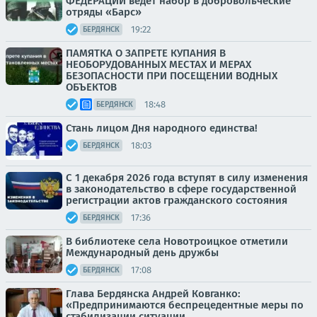
ФЕДЕРАЦИИ ведёт набор в добровольческие
отряды «Барс»
19:22
БЕРДЯНСК
ПАМЯТКА О ЗАПРЕТЕ КУПАНИЯ В
НЕОБОРУДОВАННЫХ МЕСТАХ И МЕРАХ
БЕЗОПАСНОСТИ ПРИ ПОСЕЩЕНИИ ВОДНЫХ
ОБЪЕКТОВ
18:48
БЕРДЯНСК
Стань лицом Дня народного единства!
18:03
БЕРДЯНСК
С 1 декабря 2026 года вступят в силу изменения
в законодательство в сфере государственной
регистрации актов гражданского состояния
17:36
БЕРДЯНСК
В библиотеке села Новотроицкое отметили
Международный день дружбы
17:08
БЕРДЯНСК
Глава Бердянска Андрей Ковганко:
«Предпринимаются беспрецедентные меры по
стабилизации ситуации