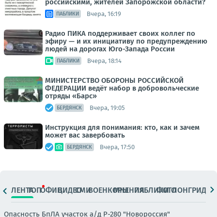
российскими, жителей Запорожской области?
Вчера, 16:19
ПАБЛИКИ
Радио ПИКА поддерживает своих коллег по
эфиру — и их инициативу по предупреждению
людей на дорогах Юго-Запада России
Вчера, 18:14
ПАБЛИКИ
МИНИСТЕРСТВО ОБОРОНЫ РОССИЙСКОЙ
ФЕДЕРАЦИИ ведёт набор в добровольческие
отряды «Барс»
Вчера, 19:05
БЕРДЯНСК
Инструкция для понимания: кто, как и зачем
может вас завербовать
Вчера, 17:50
БЕРДЯНСК
ЛЕНТА
ТОП
ОФИЦ.
ВИДЕО
СМИ
ВОЕНКОРЫ
МНЕНИЯ
ПАБЛИКИ
ФОТО
ЛОНГРИДЫ
Опасность БпЛА участок а/д Р-280 "Новороссия"