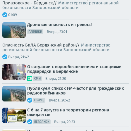
Приазовское - Бердянск//
Министерство региональной
безопасности Запорожской области
01:09
Дроновая опасность и тревога!
Вчера, 23:21
ПАБЛИКИ
Опасность БпЛА Бердянский район//
Министерство
региональной безопасности Запорожской области
Вчера, 21:42
О ситуации с водообеспечением и станциями
подзарядки в Бердянске
Вчера, 21:20
СМИ
Публикуем список FM-частот для гражданских
радиоприёмников
Вчера, 20:42
ОФИЦ.
С 6 на 7 августа на территории региона
ожидается:
Вчера, 20:23
БЕРДЯНСК