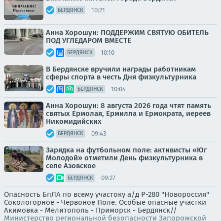
10:21
БЕРДЯНСК
Анна Хорошун: ПОДДЕРЖИМ СВЯТУЮ ОБИТЕЛЬ
ПОД УГЛЕДАРОМ ВМЕСТЕ
10:10
БЕРДЯНСК
В Бердянске вручили награды работникам
сферы спорта в честь Дня физкультурника
10:04
БЕРДЯНСК
Анна Хорошун: 8 августа 2026 года чтят память
святых Ермолая, Ермилла и Ермократа, иереев
Никомидийских
09:43
БЕРДЯНСК
Зарядка на футбольном поле: активисты «Юг
Молодой» отметили День физкультурника в
селе Азовское
09:27
БЕРДЯНСК
Опасность БпЛА по всему участоку а/д Р-280 "Новороссия"
Сокологорное - Червоное Поле. Особые опасные участки
Акимовка - Мелитополь - Приморск - Бердянск//
Министерство региональной безопасности Запорожской