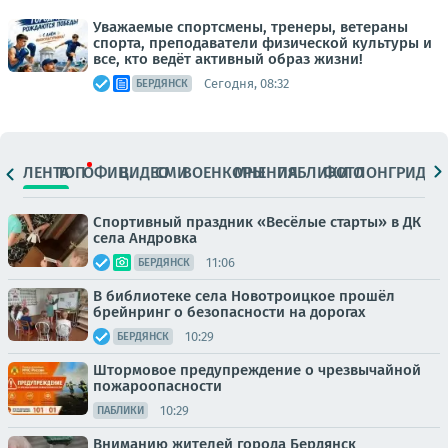
Уважаемые спортсмены, тренеры, ветераны
спорта, преподаватели физической культуры и
все, кто ведёт активный образ жизни!
Сегодня, 08:32
БЕРДЯНСК
ЛЕНТА
ТОП
ОФИЦ.
ВИДЕО
СМИ
ВОЕНКОРЫ
МНЕНИЯ
ПАБЛИКИ
ФОТО
ЛОНГРИДЫ
Спортивный праздник «Весёлые старты» в ДК
села Андровка
11:06
БЕРДЯНСК
В библиотеке села Новотроицкое прошёл
брейнринг о безопасности на дорогах
10:29
БЕРДЯНСК
Штормовое предупреждение о чрезвычайной
пожароопасности
10:29
ПАБЛИКИ
Вниманию жителей города Бердянск