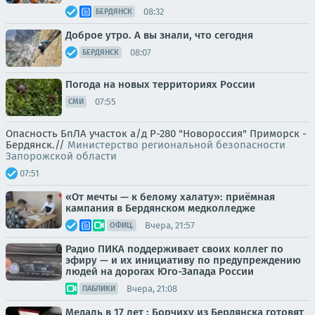
08:32
БЕРДЯНСК
Доброе утро. А вы знали, что сегодня
08:07
БЕРДЯНСК
Погода на новых территориях России
07:55
СМИ
Опасность БпЛА участок а/д Р-280 "Новороссия" Приморск -
Бердянск.//
Министерство региональной безопасности
Запорожской области
07:51
«От мечты — к белому халату»: приёмная
кампания в Бердянском медколледже
Вчера, 21:57
ОФИЦ.
Радио ПИКА поддерживает своих коллег по
эфиру — и их инициативу по предупреждению
людей на дорогах Юго-Запада России
Вчера, 21:08
ПАБЛИКИ
Медаль в 17 лет : Борчиху из Бердянска готовят