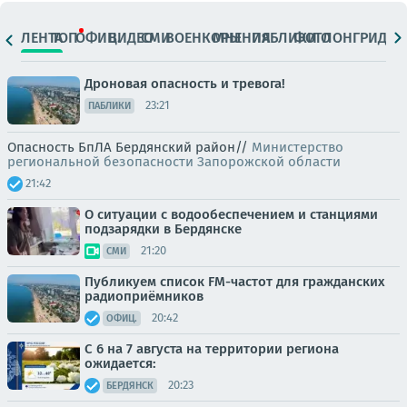
ЛЕНТА
ТОП
ОФИЦ.
ВИДЕО
СМИ
ВОЕНКОРЫ
МНЕНИЯ
ПАБЛИКИ
ФОТО
ЛОНГРИДЫ
Дроновая опасность и тревога!
23:21
ПАБЛИКИ
Опасность БпЛА Бердянский район//
Министерство
региональной безопасности Запорожской области
21:42
О ситуации с водообеспечением и станциями
подзарядки в Бердянске
21:20
СМИ
Публикуем список FM-частот для гражданских
радиоприёмников
20:42
ОФИЦ.
С 6 на 7 августа на территории региона
ожидается:
20:23
БЕРДЯНСК