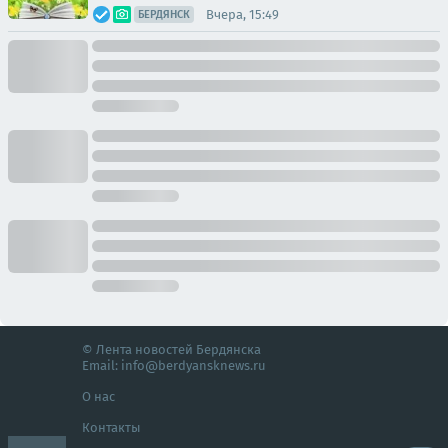
Вчера, 15:49
БЕРДЯНСК
© Лента новостей Бердянска
Email:
info@berdyansknews.ru
О нас
Контакты