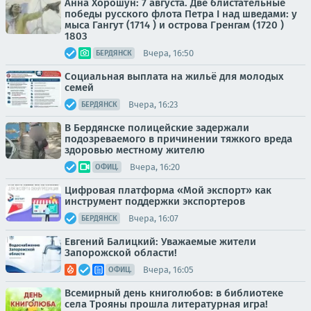
Анна Хорошун: 7 августа. Две блистательные
победы русского флота Петра I над шведами: у
мыса Гангут (1714 ) и острова Гренгам (1720 )
1803
Вчера, 16:50
БЕРДЯНСК
Социальная выплата на жильё для молодых
семей
Вчера, 16:23
БЕРДЯНСК
В Бердянске полицейские задержали
подозреваемого в причинении тяжкого вреда
здоровью местному жителю
Вчера, 16:20
ОФИЦ.
Цифровая платформа «Мой экспорт» как
инструмент поддержки экспортеров
Вчера, 16:07
БЕРДЯНСК
Евгений Балицкий: Уважаемые жители
Запорожской области!
Вчера, 16:05
ОФИЦ.
Всемирный день книголюбов: в библиотеке
села Трояны прошла литературная игра!