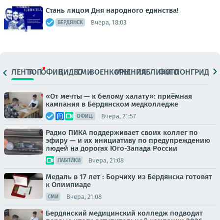
Стань лицом Дня народного единства!
Вчера, 18:03
БЕРДЯНСК
ЛЕНТА
ТОП
ОФИЦ.
ВИДЕО
СМИ
ВОЕНКОРЫ
МНЕНИЯ
ПАБЛИКИ
ФОТО
ЛОНГРИДЫ
«От мечты — к белому халату»: приёмная
кампания в Бердянском медколледже
Вчера, 21:57
ОФИЦ.
Радио ПИКА поддерживает своих коллег по
эфиру — и их инициативу по предупреждению
людей на дорогах Юго-Запада России
Вчера, 21:08
ПАБЛИКИ
Медаль в 17 лет : Борчиху из Бердянска готовят
к Олимпиаде
Вчера, 21:08
СМИ
Бердянский медицинский колледж подводит