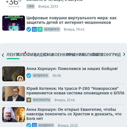
Вчера, 22:13
СМИ
Цифровые ловушки виртуального мира: как
защитить детей от интернет-мошенников
Вчера, 19:43
БЕРДЯНСК
ЛЕНТА
ТОП
ОФИЦ.
ВИДЕО
СМИ
ВОЕНКОРЫ
МНЕНИЯ
ПАБЛИКИ
ФОТО
ЛОНГРИДЫ
Анна Хорошун: Помолимся за наших бойцов!
00:36
БЕРДЯНСК
Юрий Котенок: На трассе Р-280 "Новороссия"
применяется новая система оповещения о БПЛА
Вчера, 22:46
ВОЕНКОРЫ
Анна Хорошун: Он открыл Евангелие, чтобы
навсегда покончить со Христом и доказать, что
Бога нет
Вчера, 22:22
БЕРДЯНСК