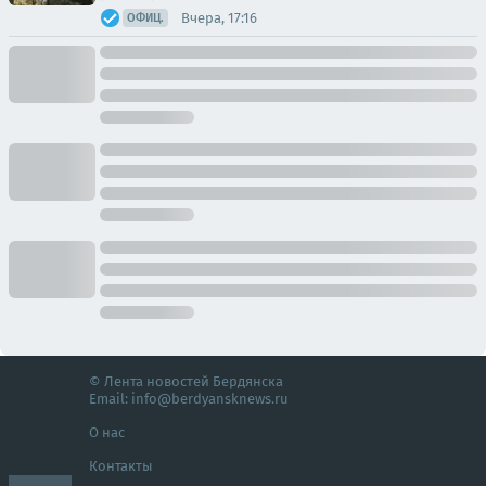
Вчера, 17:16
ОФИЦ.
© Лента новостей Бердянска
Email:
info@berdyansknews.ru
О нас
Контакты