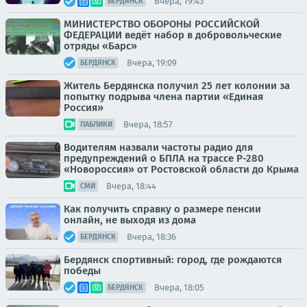
Вчера, 19:43
БЕРДЯНСК
МИНИСТЕРСТВО ОБОРОНЫ РОССИЙСКОЙ
ФЕДЕРАЦИИ ведёт набор в добровольческие
отряды «Барс»
Вчера, 19:09
БЕРДЯНСК
Житель Бердянска получил 25 лет колонии за
попытку подрыва члена партии «Единая
Россия»
Вчера, 18:57
ПАБЛИКИ
Водителям назвали частоты радио для
предупреждений о БПЛА на трассе Р-280
«Новороссия» от Ростовской области до Крыма
Вчера, 18:44
СМИ
Как получить справку о размере пенсии
онлайн, не выходя из дома
Вчера, 18:36
БЕРДЯНСК
Бердянск спортивный: город, где рождаются
победы
Вчера, 18:05
БЕРДЯНСК