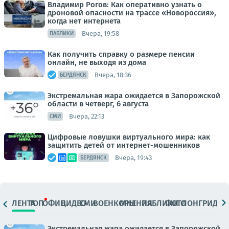
Владимир Рогов: Как оперативно узнать о
дроновой опасности на трассе «Новороссия»,
когда нет интернета
Вчера, 19:58
ПАБЛИКИ
Как получить справку о размере пенсии
онлайн, не выходя из дома
Вчера, 18:36
БЕРДЯНСК
Экстремальная жара ожидается в Запорожской
области в четверг, 6 августа
Вчера, 22:13
СМИ
Цифровые ловушки виртуального мира: как
защитить детей от интернет-мошенников
Вчера, 19:43
БЕРДЯНСК
ЛЕНТА
ТОП
ОФИЦ.
ВИДЕО
СМИ
ВОЕНКОРЫ
МНЕНИЯ
ПАБЛИКИ
ФОТО
ЛОНГРИДЫ
Экстремальная жара ожидается в Запорожской