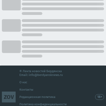
© Лента новостей Бердянска
Email:
info@berdyansknews.ru
О нас
Контакты
ZOV
18+
Редакционная политика
Политика конфиденциальности