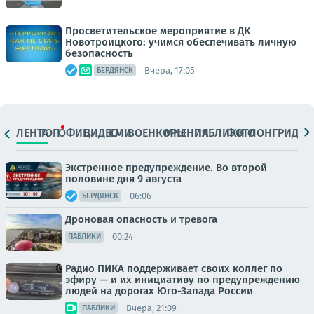
Просветительское мероприятие в ДК
Новотроицкого: учимся обеспечивать личную
безопасность
Вчера, 17:05
БЕРДЯНСК
ЛЕНТА
ТОП
ОФИЦ.
ВИДЕО
СМИ
ВОЕНКОРЫ
МНЕНИЯ
ПАБЛИКИ
ФОТО
ЛОНГРИДЫ
Экстренное предупреждение. Во второй
половине дня 9 августа
06:06
БЕРДЯНСК
Дроновая опасность и тревога
00:24
ПАБЛИКИ
Радио ПИКА поддерживает своих коллег по
эфиру — и их инициативу по предупреждению
людей на дорогах Юго-Запада России
Вчера, 21:09
ПАБЛИКИ