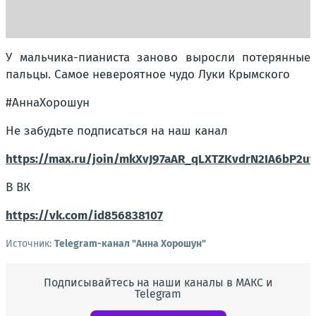
У мальчика-пианиста заново выросли потерянные
пальцы. Самое невероятное чудо Луки Крымского
#АннаХорошун
Не забудьте подписаться на наш канал
https://max.ru/join/mkXvJ97aAR_qLXTZKvdrN2IA6bP2u
В ВК
https://vk.com/id856838107
Источник:
Telegram-канал "Анна Хорошун"
Подписывайтесь на наши каналы в МАКС и
Telegram