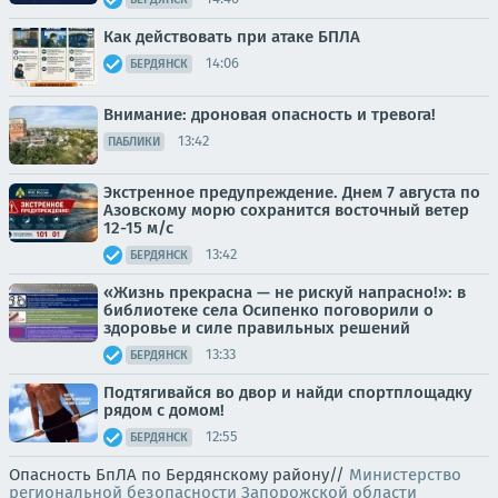
Как действовать при атаке БПЛА
14:06
БЕРДЯНСК
Внимание: дроновая опасность и тревога!
13:42
ПАБЛИКИ
Экстренное предупреждение. Днем 7 августа по
Азовскому морю сохранится восточный ветер
12-15 м/с
13:42
БЕРДЯНСК
«Жизнь прекрасна — не рискуй напрасно!»: в
библиотеке села Осипенко поговорили о
здоровье и силе правильных решений
13:33
БЕРДЯНСК
Подтягивайся во двор и найди спортплощадку
рядом с домом!
12:55
БЕРДЯНСК
Опасность БпЛА по Бердянскому району//
Министерство
региональной безопасности Запорожской области