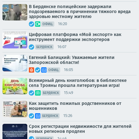
В Бердянске полицейские задержали
подозреваемого в причинении тяжкого вреда
здоровью местному жителю
16:20
ОФИЦ.
Цифровая платформа «Мой экспорт» как
инструмент поддержки экспортеров
16:07
БЕРДЯНСК
Евгений Балицкий: Уважаемые жители
Запорожской области!
16:05
ОФИЦ.
Всемирный день книголюбов: в библиотеке
села Трояны прошла литературная игра!
15:49
БЕРДЯНСК
Как защитить пожилых родственников от
мошенников
15:26
БЕРДЯНСК
Срок регистрации недвижимости для жителей
новых регионов продлен
14:46
БЕРДЯНСК