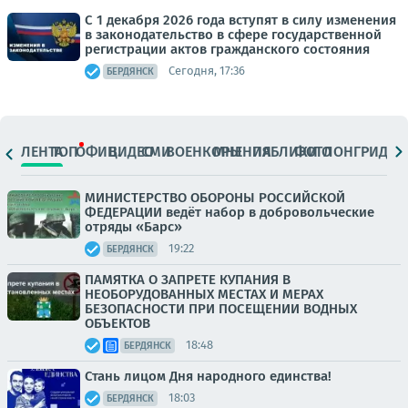
С 1 декабря 2026 года вступят в силу изменения
в законодательство в сфере государственной
регистрации актов гражданского состояния
Сегодня, 17:36
БЕРДЯНСК
ЛЕНТА
ТОП
ОФИЦ.
ВИДЕО
СМИ
ВОЕНКОРЫ
МНЕНИЯ
ПАБЛИКИ
ФОТО
ЛОНГРИДЫ
МИНИСТЕРСТВО ОБОРОНЫ РОССИЙСКОЙ
ФЕДЕРАЦИИ ведёт набор в добровольческие
отряды «Барс»
19:22
БЕРДЯНСК
ПАМЯТКА О ЗАПРЕТЕ КУПАНИЯ В
НЕОБОРУДОВАННЫХ МЕСТАХ И МЕРАХ
БЕЗОПАСНОСТИ ПРИ ПОСЕЩЕНИИ ВОДНЫХ
ОБЪЕКТОВ
18:48
БЕРДЯНСК
Стань лицом Дня народного единства!
18:03
БЕРДЯНСК