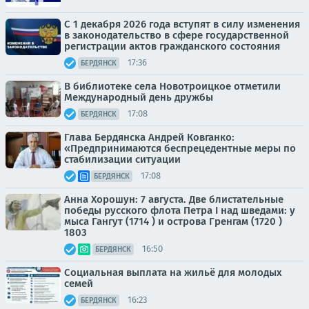
С 1 декабря 2026 года вступят в силу изменения
в законодательство в сфере государственной
регистрации актов гражданского состояния
17:36
БЕРДЯНСК
В библиотеке села Новотроицкое отметили
Международный день дружбы
17:08
БЕРДЯНСК
Глава Бердянска Андрей Ковганко:
«Предпринимаются беспрецедентные меры по
стабилизации ситуации
17:08
БЕРДЯНСК
Анна Хорошун: 7 августа. Две блистательные
победы русского флота Петра I над шведами: у
мыса Гангут (1714 ) и острова Гренгам (1720 )
1803
16:50
БЕРДЯНСК
Социальная выплата на жильё для молодых
семей
16:23
БЕРДЯНСК