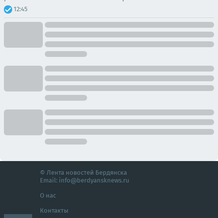
12:45
© Лента новостей Бердянска
Email:
info@berdyansknews.ru
О нас
Контакты