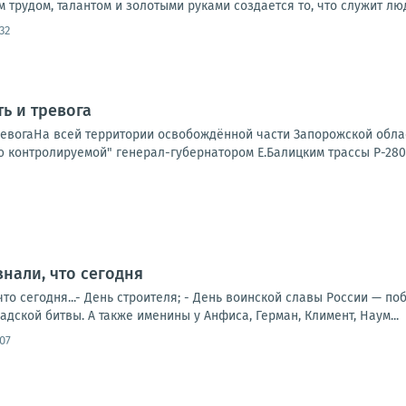
трудом, талантом и золотыми руками создается то, что служит люд
32
ь и тревога
ревогаНа всей территории освобождённой части Запорожской облас
 контролируемой" генерал-губернатором Е.Балицким трассы Р-280 
знали, что сегодня
что сегодня...- День строителя; - День воинской славы России — п
дской битвы. А также именины у Анфиса, Герман, Климент, Наум...
07