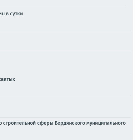
н в сутки
святых
го строительной сферы Бердянского муниципального