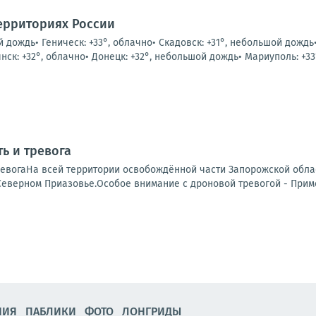
ерриториях России
й дождь• Геническ: +33°, облачно• Скадовск: +31°, небольшой дождь
к: +32°, облачно• Донецк: +32°, небольшой дождь• Мариуполь: +33°
ь и тревога
ревогаНа всей территории освобождённой части Запорожской обла
Северном Приазовье.Особое внимание с дроновой тревогой - Примо
НИЯ
ПАБЛИКИ
ФОТО
ЛОНГРИДЫ