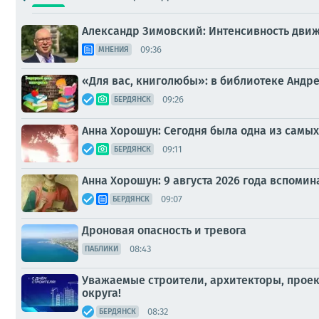
Александр Зимовский: Интенсивность движе
09:36
МНЕНИЯ
«Для вас, книголюбы»: в библиотеке Анд
09:26
БЕРДЯНСК
Анна Хорошун: Сегодня была одна из самых
09:11
БЕРДЯНСК
Анна Хорошун: 9 августа 2026 года вспоми
09:07
БЕРДЯНСК
Дроновая опасность и тревога
08:43
ПАБЛИКИ
Уважаемые строители, архитекторы, проек
округа!
08:32
БЕРДЯНСК