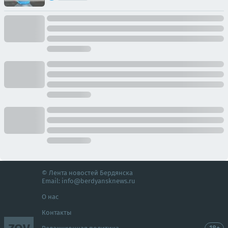
© Лента новостей Бердянска
Email:
info@berdyansknews.ru
О нас
Контакты