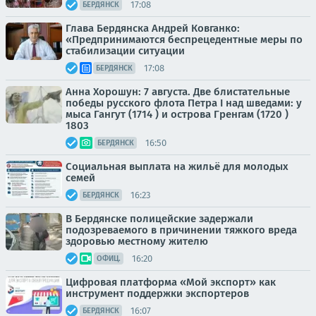
17:08
БЕРДЯНСК
Глава Бердянска Андрей Ковганко:
«Предпринимаются беспрецедентные меры по
стабилизации ситуации
17:08
БЕРДЯНСК
Анна Хорошун: 7 августа. Две блистательные
победы русского флота Петра I над шведами: у
мыса Гангут (1714 ) и острова Гренгам (1720 )
1803
16:50
БЕРДЯНСК
Социальная выплата на жильё для молодых
семей
16:23
БЕРДЯНСК
В Бердянске полицейские задержали
подозреваемого в причинении тяжкого вреда
здоровью местному жителю
16:20
ОФИЦ.
Цифровая платформа «Мой экспорт» как
инструмент поддержки экспортеров
16:07
БЕРДЯНСК