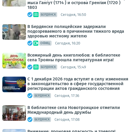
мыса Гангут (1714 ) и острова Гренгам (1720 )
1803
Сегодня, 16:50
БЕРДЯНСК
В Бердянске полицейские задержали
подозреваемого в причинении тяжкого вреда
здоровью местному жителю
Сегодня, 16:20
ОФИЦ.
Всемирный день книголюбов: в библиотеке
села Трояны прошла литературная игра!
Сегодня, 15:49
БЕРДЯНСК
С 1 декабря 2026 года вступят в силу изменения
в законодательство в сфере государственной
регистрации актов гражданского состояния
Сегодня, 17:36
БЕРДЯНСК
В библиотеке села Новотроицкое отметили
Международный день дружбы
Сегодня, 17:08
БЕРДЯНСК
Внимание: дроновая опасность и тревога!