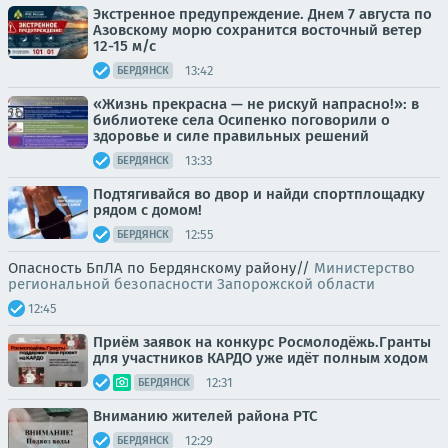
Экстренное предупреждение. Днем 7 августа по
Азовскому морю сохранится восточный ветер
12-15 м/с
13:42
БЕРДЯНСК
«Жизнь прекрасна — не рискуй напрасно!»: в
библиотеке села Осипенко поговорили о
здоровье и силе правильных решений
13:33
БЕРДЯНСК
Подтягивайся во двор и найди спортплощадку
рядом с домом!
12:55
БЕРДЯНСК
Опасность БпЛА по Бердянскому району//
Министерство
региональной безопасности Запорожской области
12:45
Приём заявок на конкурс Росмолодёжь.Гранты
для участников КАРДО уже идёт полным ходом
12:31
БЕРДЯНСК
Вниманию жителей района РТС
12:29
БЕРДЯНСК