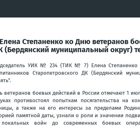
 Елена Степаненко ко Дню ветеранов бо
 (Бердянский муниципальный округ) те
дседатель УИК № 234 (ТИК № 7) Елена Степаненко 
питанников Старопетровского ДК (Бердянский муници
ять".
ь ветеранов боевых действий в России отмечают 1 июл
уках противостоял попыткам посягательства на кон
ницы, а также на его интересы за пределами Родин
орией памятной даты, узнали о роли и значении подв
 локальных войн до современных боевых опера