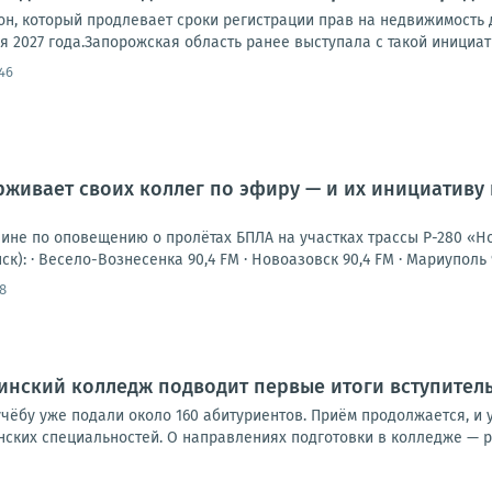
он, который продлевает сроки регистрации прав на недвижимость
я 2027 года.Запорожская область ранее выступала с такой инициати
46
живает своих коллег по эфиру — и их инициативу
шине по оповещению о пролётах БПЛА на участках трассы Р-280 «Н
к): · Весело-Вознесенка 90,4 FM · Новоазовск 90,4 FM · Мариуполь 94
8
нский колледж подводит первые итоги вступитель
чёбу уже подали около 160 абитуриентов. Приём продолжается, и 
ских специальностей. О направлениях подготовки в колледже — ра