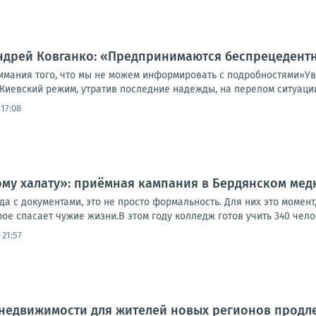
Андрей Ковганко: «Предпринимаются беспрецедент
имания того, что мы не можем информировать с подробностями»У
Киевский режим, утратив последние надежды, на перелом ситуации
17:08
ому халату»: приёмная кампания в Бердянском ме
юда с документами, это не просто формальность. Для них это момен
рое спасает чужие жизни.В этом году колледж готов учить 340 челов
 21:57
 недвижимости для жителей новых регионов продл