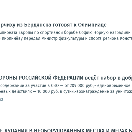
Борчиху из Бердянска готовят к Олимпиаде
пионата Европы по спортивной борьбе Софию Чорную наградили 
 Кирпинёву передал министр физкультуры и спорта региона Констан
РОНЫ РОССИЙСКОЙ ФЕДЕРАЦИИ ведёт набор в добр
содержание за участие в СВО — от 209 000 руб.;- единовременное
оевых действиях — 10 000 руб. в сутки;-вознаграждение за уничтоже
22
ТЕ КУПАНИЯ В НЕОБОРУДОВАННЫХ МЕСТАХ И МЕРАХ