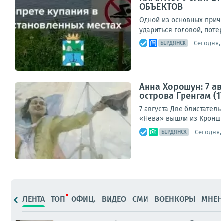
ОБЪЕКТОВ
Одной из основных прич
удариться головой, поте
Сегодня,
БЕРДЯНСК
Анна Хорошун: 7 ав
острова Гренгам (17
7 августа Две блистател
«Нева» вышли из Кроншт
Сегодня,
БЕРДЯНСК
ЛЕНТА
ТОП
ОФИЦ.
ВИДЕО
СМИ
ВОЕНКОРЫ
МНЕ