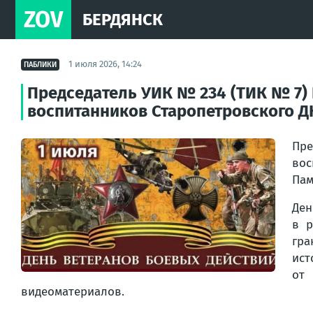
ZOV
БЕРДЯНСК
1 июля 2026, 14:24
ПАБЛИКИ
Председатель УИК № 234 (ТИК № 7)
воспитанников Старопетровского ДК
Пре
вос
Пам
Ден
в р
гра
ист
от
видеоматериалов.