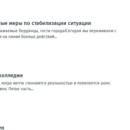
ные меры по стабилизации ситуации
важаемые бердянцы, гости города!Сегодня мы переживаем с
 на линии боевых действий...
дколледже
т, когда мечта становится реальностью и появляется шанс
ек. Пятая часть...
ен