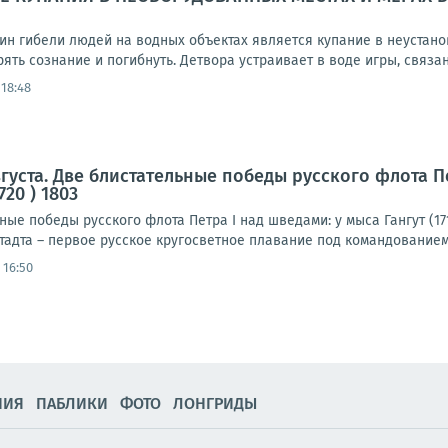
ин гибели людей на водных объектах является купание в неустан
рять сознание и погибнуть. Детвора устраивает в воде игры, связан
 18:48
густа. Две блистательные победы русского флота Пет
20 ) 1803
ьные победы русского флота Петра I над шведами: у мыса Гангут (1
адта – первое русское кругосветное плавание под командованием
 16:50
НИЯ
ПАБЛИКИ
ФОТО
ЛОНГРИДЫ