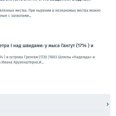
овленных местах. При нырянии в незнакомых местах можно
ные с захватами...
ра I над шведами: у мыса Гангут (1714 ) и
714 ) и острова Гренгам (1720 )1803 Шлюпы «Надежда» и
 Ивана Крузенштерна.И...