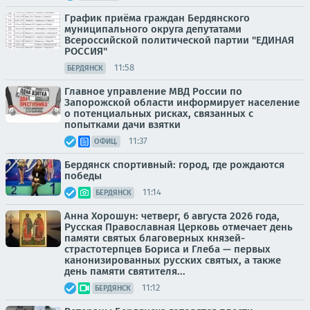
График приёма граждан Бердянского
муниципального округа депутатами
Всероссийской политической партии "ЕДИНАЯ
РОССИЯ"
11:58
БЕРДЯНСК
Главное управление МВД России по
Запорожской области информирует население
о потенциальных рисках, связанных с
попытками дачи взятки
11:37
ОФИЦ.
Бердянск спортивный: город, где рождаются
победы
11:14
БЕРДЯНСК
Анна Хорошун: четверг, 6 августа 2026 года,
Русская Православная Церковь отмечает день
памяти святых благоверных князей-
страстотерпцев Бориса и Глеба — первых
канонизированных русских святых, а также
день памяти святителя...
11:12
БЕРДЯНСК