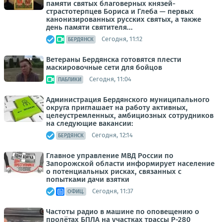
памяти святых благоверных князей-
страстотерпцев Бориса и Глеба — первых
канонизированных русских святых, а также
день памяти святителя...
Сегодня, 11:12
БЕРДЯНСК
Ветераны Бердянска готовятся плести
маскировочные сети для бойцов
Сегодня, 11:04
ПАБЛИКИ
Администрация Бердянского муниципального
округа приглашает на работу активных,
целеустремленных, амбициозных сотрудников
на следующие вакансии:
Сегодня, 12:14
БЕРДЯНСК
Главное управление МВД России по
Запорожской области информирует население
о потенциальных рисках, связанных с
попытками дачи взятки
Сегодня, 11:37
ОФИЦ.
Частоты радио в машине по оповещению о
пролётах БПЛА на участках трассы Р-280