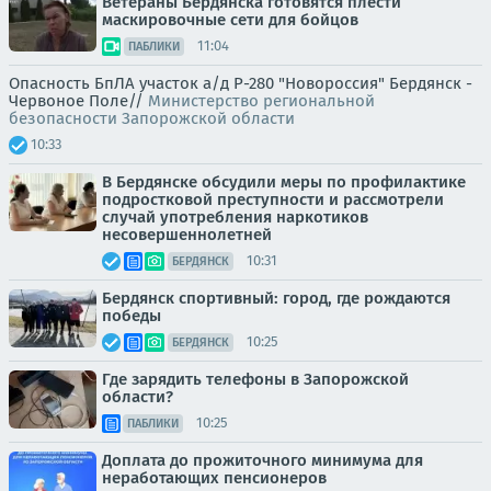
Ветераны Бердянска готовятся плести
маскировочные сети для бойцов
11:04
ПАБЛИКИ
Опасность БпЛА участок а/д Р-280 "Новороссия" Бердянск -
Червоное Поле//
Министерство региональной
безопасности Запорожской области
10:33
В Бердянске обсудили меры по профилактике
подростковой преступности и рассмотрели
случай употребления наркотиков
несовершеннолетней
10:31
БЕРДЯНСК
Бердянск спортивный: город, где рождаются
победы
10:25
БЕРДЯНСК
Где зарядить телефоны в Запорожской
области?
10:25
ПАБЛИКИ
Доплата до прожиточного минимума для
неработающих пенсионеров