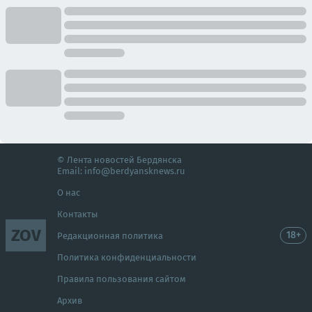
© Лента новостей Бердянска
Email:
info@berdyansknews.ru
О нас
Контакты
ZOV
18+
Редакционная политика
Политика конфиденциальности
Правила пользования сайтом
Архив