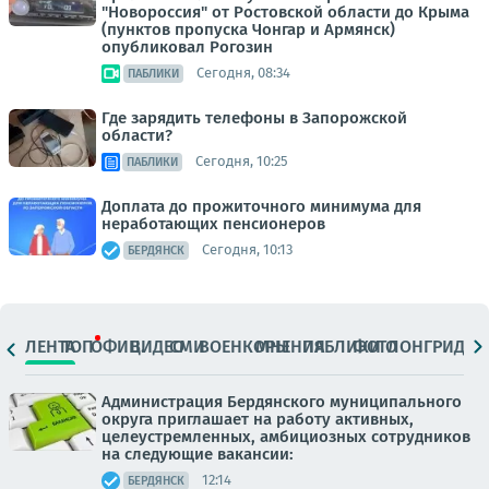
"Новороссия" от Ростовской области до Крыма
(пунктов пропуска Чонгар и Армянск)
опубликовал Рогозин
Сегодня, 08:34
ПАБЛИКИ
Где зарядить телефоны в Запорожской
области?
Сегодня, 10:25
ПАБЛИКИ
Доплата до прожиточного минимума для
неработающих пенсионеров
Сегодня, 10:13
БЕРДЯНСК
ЛЕНТА
ТОП
ОФИЦ.
ВИДЕО
СМИ
ВОЕНКОРЫ
МНЕНИЯ
ПАБЛИКИ
ФОТО
ЛОНГРИДЫ
Администрация Бердянского муниципального
округа приглашает на работу активных,
целеустремленных, амбициозных сотрудников
на следующие вакансии:
12:14
БЕРДЯНСК