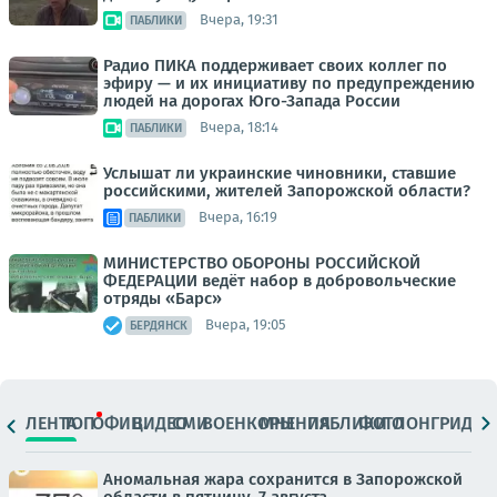
Вчера, 19:31
ПАБЛИКИ
Радио ПИКА поддерживает своих коллег по
эфиру — и их инициативу по предупреждению
людей на дорогах Юго-Запада России
Вчера, 18:14
ПАБЛИКИ
Услышат ли украинские чиновники, ставшие
российскими, жителей Запорожской области?
Вчера, 16:19
ПАБЛИКИ
МИНИСТЕРСТВО ОБОРОНЫ РОССИЙСКОЙ
ФЕДЕРАЦИИ ведёт набор в добровольческие
отряды «Барс»
Вчера, 19:05
БЕРДЯНСК
ЛЕНТА
ТОП
ОФИЦ.
ВИДЕО
СМИ
ВОЕНКОРЫ
МНЕНИЯ
ПАБЛИКИ
ФОТО
ЛОНГРИДЫ
Аномальная жара сохранится в Запорожской
области в пятницу, 7 августа