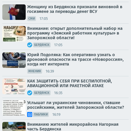
Женщину из Бердянска признали виновной в
госизмене за переводы денег ВСУ
17:05
СМИ
Внимание: открыт дополнительный набор на
программу «Земский работник культуры» в
Запорожской области!
17:05
БЕРДЯНСК
Юрий Подоляка: Как оперативно узнать о
дроновой опасности на трассе «Новороссия»,
когда нет интернета
16:39
МНЕНИЯ
КАК ЗАЩИТИТЬ СЕБЯ ПРИ БЕСПИЛОТНОЙ,
АВИАЦИОННОЙ ИЛИ РАКЕТНОЙ АТАКЕ
16:35
БЕРДЯНСК
Услышат ли украинские чиновники, ставшие
российскими, жителей Запорожской области?
16:19
ПАБЛИКИ
Вниманию жителей микрорайона Нагорная
часть Бердянска