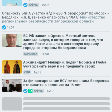
15:06
ОФИЦ.
Опасность БпЛА участок а/д Р-280 "Новороссия" Приморск -
Бердянск. н.п. Шевченко опасность БпЛА//
Министерство
региональной безопасности Запорожской области
14:57
ВС РФ зашли в Орехов. Местный житель
записал видео, в котором говорит о том, что
армия России зашла в восточную окраину
города со стороны Новоданиловки
14:50
БЕРДЯНСК
Архимандрит Макарий: подвиг Бориса и Глеба
учит хранить веру и не предавать своих
14:44
СМИ
За финансирование ВСУ жительница Бердянска
отправится в колонию на 14 лет
14:37
ОФИЦ.