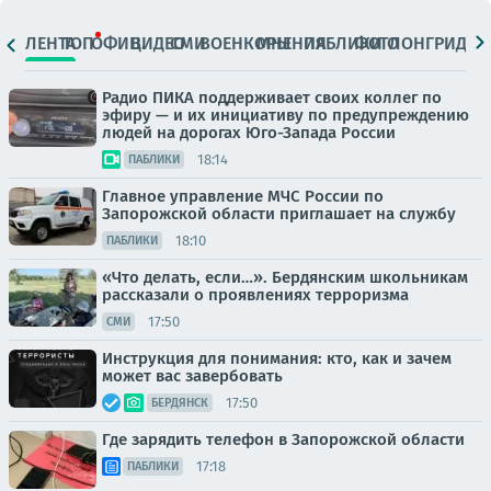
ЛЕНТА
ТОП
ОФИЦ.
ВИДЕО
СМИ
ВОЕНКОРЫ
МНЕНИЯ
ПАБЛИКИ
ФОТО
ЛОНГРИДЫ
Радио ПИКА поддерживает своих коллег по
эфиру — и их инициативу по предупреждению
людей на дорогах Юго-Запада России
18:14
ПАБЛИКИ
Главное управление МЧС России по
Запорожской области приглашает на службу
18:10
ПАБЛИКИ
«Что делать, если…». Бердянским школьникам
рассказали о проявлениях терроризма
17:50
СМИ
Инструкция для понимания: кто, как и зачем
может вас завербовать
17:50
БЕРДЯНСК
Где зарядить телефон в Запорожской области
17:18
ПАБЛИКИ