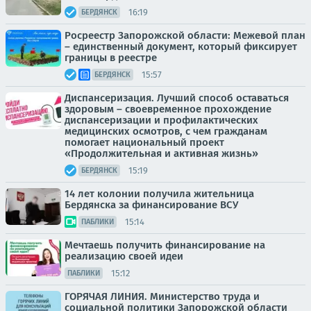
16:19
БЕРДЯНСК
Росреестр Запорожской области: Межевой план
– единственный документ, который фиксирует
границы в реестре
15:57
БЕРДЯНСК
Диспансеризация. Лучший способ оставаться
здоровым – своевременное прохождение
диспансеризации и профилактических
медицинских осмотров, с чем гражданам
помогает национальный проект
«Продолжительная и активная жизнь»
15:19
БЕРДЯНСК
14 лет колонии получила жительница
Бердянска за финансирование ВСУ
15:14
ПАБЛИКИ
Мечтаешь получить финансирование на
реализацию своей идеи
15:12
ПАБЛИКИ
ГОРЯЧАЯ ЛИНИЯ. Министерство труда и
социальной политики Запорожской области