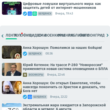
Цифровые ловушки виртуального мира: как
защитить детей от интернет-мошенников
Вчера, 19:43
БЕРДЯНСК
ЛЕНТА
ТОП
ОФИЦ.
ВИДЕО
СМИ
ВОЕНКОРЫ
МНЕНИЯ
ПАБЛИКИ
ФОТО
ЛОНГРИДЫ
Анна Хорошун: Помолимся за наших бойцов!
00:36
БЕРДЯНСК
Юрий Котенок: На трассе Р-280 "Новороссия"
применяется новая система оповещения о БПЛА
Вчера, 22:46
ВОЕНКОРЫ
Анна Хорошун: Он открыл Евангелие, чтобы
навсегда покончить со Христом и доказать, что
Бога нет
Вчера, 22:22
БЕРДЯНСК
Экстремальная жара ожидается в Запорожской
области в четверг, 6 августа