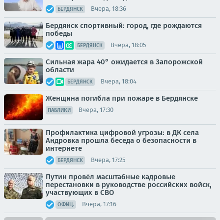
Вчера, 18:36
БЕРДЯНСК
Бердянск спортивный: город, где рождаются
победы
Вчера, 18:05
БЕРДЯНСК
Сильная жара 40° ожидается в Запорожской
области
Вчера, 18:04
БЕРДЯНСК
Женщина погибла при пожаре в Бердянске
Вчера, 17:30
ПАБЛИКИ
Профилактика цифровой угрозы: в ДК села
Андровка прошла беседа о безопасности в
интернете
Вчера, 17:25
БЕРДЯНСК
Путин провёл масштабные кадровые
перестановки в руководстве российских войск,
участвующих в СВО
Вчера, 17:16
ОФИЦ.