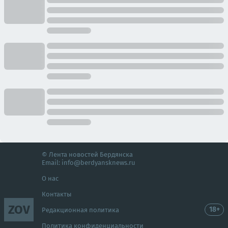
© Лента новостей Бердянска
Email:
info@berdyansknews.ru
О нас
Контакты
ZOV
18+
Редакционная политика
Политика конфиденциальности