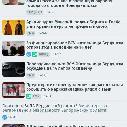
армия России зашла в восточную окраину
города со стороны Новоданиловки
14:50
БЕРДЯНСК
Архимандрит Макарий: подвиг Бориса и Глеба
учит хранить веру и не предавать своих
14:44
СМИ
За финансирование ВСУ жительница Бердянска
отправится в колонию на 14 лет
14:37
ОФИЦ.
Переводила деньги ВСУ. Жительница Бердянска
осуждена на 14 лет за госизмену
14:30
СМИ
Предотвратите преступление: как распознать и
сообщить о наркозакладках рядом с вами
14:30
СМИ
Опасность БпЛА Бердянский район//
Министерство
региональной безопасности Запорожской области
14:20
В Бердянске пройдет образовательная