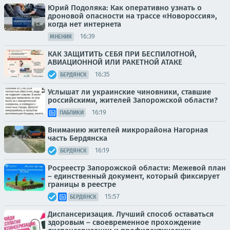
Юрий Подоляка: Как оперативно узнать о
дроновой опасности на трассе «Новороссия»,
когда нет интернета
16:39
МНЕНИЯ
КАК ЗАЩИТИТЬ СЕБЯ ПРИ БЕСПИЛОТНОЙ,
АВИАЦИОННОЙ ИЛИ РАКЕТНОЙ АТАКЕ
16:35
БЕРДЯНСК
Услышат ли украинские чиновники, ставшие
российскими, жителей Запорожской области?
16:19
ПАБЛИКИ
Вниманию жителей микрорайона Нагорная
часть Бердянска
16:19
БЕРДЯНСК
Росреестр Запорожской области: Межевой план
– единственный документ, который фиксирует
границы в реестре
15:57
БЕРДЯНСК
Диспансеризация. Лучший способ оставаться
здоровым – своевременное прохождение