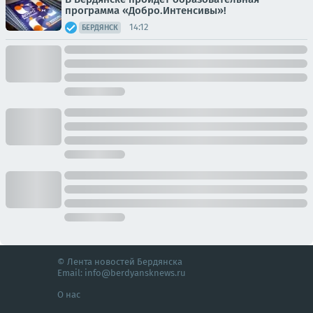
программа «Добро.Интенсивы»!
14:12
БЕРДЯНСК
© Лента новостей Бердянска
Email:
info@berdyansknews.ru
О нас