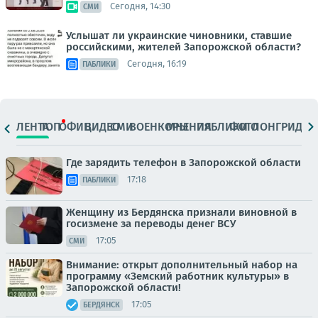
Сегодня, 14:30
СМИ
Услышат ли украинские чиновники, ставшие
российскими, жителей Запорожской области?
Сегодня, 16:19
ПАБЛИКИ
ЛЕНТА
ТОП
ОФИЦ.
ВИДЕО
СМИ
ВОЕНКОРЫ
МНЕНИЯ
ПАБЛИКИ
ФОТО
ЛОНГРИДЫ
Где зарядить телефон в Запорожской области
17:18
ПАБЛИКИ
Женщину из Бердянска признали виновной в
госизмене за переводы денег ВСУ
17:05
СМИ
Внимание: открыт дополнительный набор на
программу «Земский работник культуры» в
Запорожской области!
17:05
БЕРДЯНСК