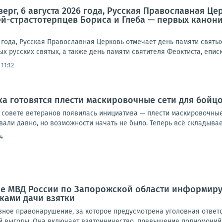
ерг, 6 августа 2026 года, Русская Православная Ц
й-страстотерпцев Бориса и Глеба — первых канони
26 года, Русская Православная Церковь отмечает день памяти свят
 русских святых, а также день памяти святителя Феоктиста, еписко
11:12
а готовятся плести маскировочные сети для бойц
 совете ветеранов появилась инициатива — плести маскировочные
али давно, но возможности начать не было. Теперь всё складывае
4
е МВД России по Запорожской области информируе
ками дачи взятки
ёзное правонарушение, за которое предусмотрена уголовная отве
 выгоды. Она включает взяточничество, превышение полномочий, 