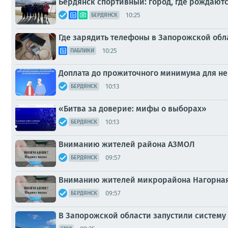
Бердянск спортивный: город, где рождают
10:25
БЕРДЯНСК
Где зарядить телефоны в Запорожской обл
10:25
ПАБЛИКИ
Доплата до прожиточного минимума для н
10:13
БЕРДЯНСК
«Битва за доверие: мифы о выборах»
10:13
БЕРДЯНСК
Вниманию жителей района АЗМОЛ
09:57
БЕРДЯНСК
Вниманию жителей микрорайона Нагорная
09:57
БЕРДЯНСК
В Запорожской области запустили систему