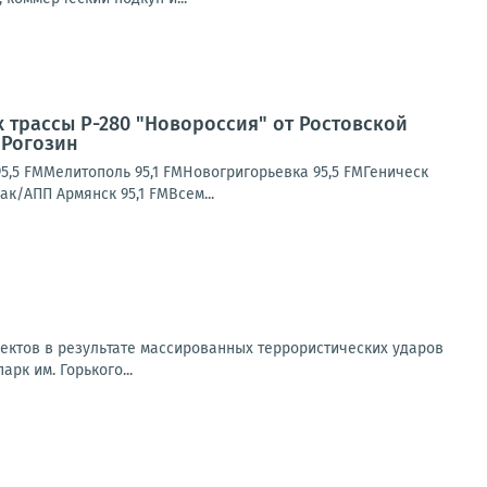
 трассы Р-280 "Новороссия" от Ростовской
 Рогозин
5,5 FMМелитополь 95,1 FMНовогригорьевка 95,5 FMГеническ
к/АПП Армянск 95,1 FMВсем...
ектов в результате массированных террористических ударов
рк им. Горького...