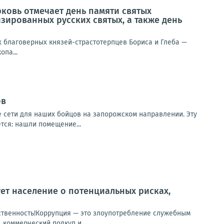
ерковь отмечает день памяти святых
зированных русских святых, а также день
ых благоверных князей-страстотерпцев Бориса и Глеба —
па...
ов
 сети для наших бойцов на запорожском направлении. Эту
тся: нашли помещение...
т население о потенциальных рисках,
тственность!Коррупция — это злоупотребление служебным
коммерческий подкуп и...