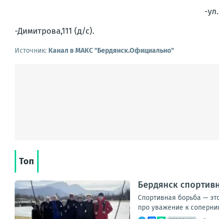
-ул
-Димитрова,111 (д/с).
Источник:
Канал в МАКС "Бердянск.Официально"
Топ
Бердянск спортивн
Спортивная борьба — это
про уважение к сопернику