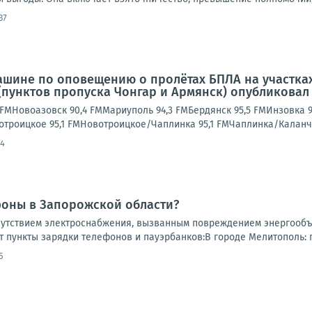
37
ашине по оповещению о пролётах БПЛА на участках
(пунктов пропуска Чонгар и Армянск) опубликовал
FMНовоазовск 90,4 FMМариуполь 94,3 FMБердянск 95,5 FMИнзовка 9
вотроицкое 95,1 FMНовотроицкое/Чаплинка 95,1 FMЧаплинка/Каланча
34
фоны в Запорожской области?
сутствием электроснабжения, вызванным повреждением энергообъ
т пункты зарядки телефонов и пауэрбанков:В городе Мелитополь: па
5