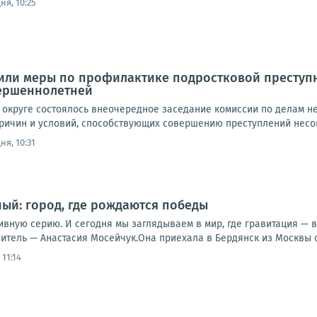
ня, 10:25
или меры по профилактике подростковой преступн
ершеннолетней
 округе состоялось внеочередное заседание комиссии по делам н
ричин и условий, способствующих совершению преступлений несов
ня, 10:31
ый: город, где рождаются победы
вную серию. И сегодня мы заглядываем в мир, где гравитация — в
витель — Анастасия Мосейчук.Она приехала в Бердянск из Москвы 
 11:14