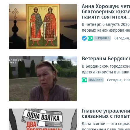
Анна Хорошун: четв
благоверных князе
памяти святителя...
В четверг, 6 августа 20
первых канонизированных
Сегодня, 
БЕРДЯНСК
Ветераны Бердянск
В Бердянском городском
идею активисты вынашив
Сегодня, 11:0
ПАБЛИКИ
Главное управлени
связанных с попыт
Дача взятки — это серь
положением ради личной