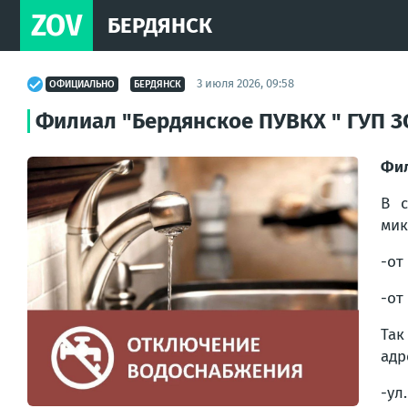
ZOV
БЕРДЯНСК
3 июля 2026, 09:58
ОФИЦИАЛЬНО
БЕРДЯНСК
Филиал "Бердянское ПУВКХ " ГУП З
Фил
В с
мик
-от
-от
Так
адр
-ул