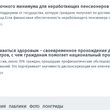
точного минимума для неработающих пенсионеров
 поддержки от государства, которую граждане получают по достиж
ьца.Если финансовая обеспеченность неработающего пенсионера о
13
таваться здоровым – своевременное прохождение 
ров, с чем гражданам помогает национальный пр
сии, около 70% граждан, прошедших профилактические обследова
аний. Это подчёркивает значимость диспансеризации как ключево
:09
НИЯ
ПАБЛИКИ
ФОТО
ЛОНГРИДЫ