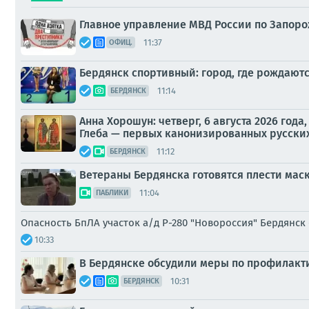
Главное управление МВД России по Запоро
11:37
ОФИЦ.
Бердянск спортивный: город, где рождают
11:14
БЕРДЯНСК
Анна Хорошун: четверг, 6 августа 2026 го
Глеба — первых канонизированных русских 
11:12
БЕРДЯНСК
Ветераны Бердянска готовятся плести мас
11:04
ПАБЛИКИ
Опасность БпЛА участок а/д Р-280 "Новороссия" Бердянск
10:33
В Бердянске обсудили меры по профилакт
10:31
БЕРДЯНСК