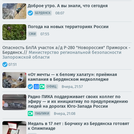
Доброе утро. А вы знали, что сегодня
08:07
БЕРДЯНСК
Погода на новых территориях России
07:55
СМИ
Опасность БпЛА участок а/д Р-280 "Новороссия" Приморск -
Бердянск.//
Министерство региональной безопасности
Запорожской области
07:51
«От мечты — к белому халату»: приёмная
кампания в Бердянском медколледже
Вчера, 21:57
ОФИЦ.
Радио ПИКА поддерживает своих коллег по
эфиру — и их инициативу по предупреждению
людей на дорогах Юго-Запада России
Вчера, 21:08
ПАБЛИКИ
Медаль в 17 лет : Борчиху из Бердянска готовят
к Олимпиаде