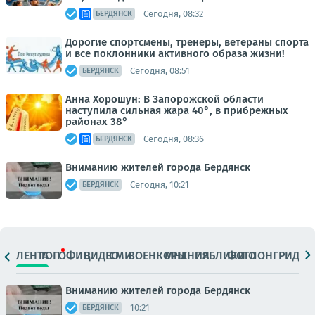
Сегодня, 08:32
БЕРДЯНСК
Дорогие спортсмены, тренеры, ветераны спорта
и все поклонники активного образа жизни!
Сегодня, 08:51
БЕРДЯНСК
Анна Хорошун: В Запорожской области
наступила сильная жара 40°, в прибрежных
районах 38°
Сегодня, 08:36
БЕРДЯНСК
Вниманию жителей города Бердянск
Сегодня, 10:21
БЕРДЯНСК
ЛЕНТА
ТОП
ОФИЦ.
ВИДЕО
СМИ
ВОЕНКОРЫ
МНЕНИЯ
ПАБЛИКИ
ФОТО
ЛОНГРИДЫ
Вниманию жителей города Бердянск
10:21
БЕРДЯНСК