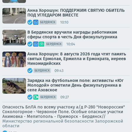
Анна Хорошун: ПОДДЕРЖИМ СВЯТУЮ ОБИТЕЛЬ
ПОД УГЛЕДАРОМ ВМЕСТЕ
10:10
БЕРДЯНСК
В Бердянске вручили награды работникам
сферы спорта в честь Дня физкультурника
10:04
БЕРДЯНСК
Анна Хорошун: 8 августа 2026 года чтят память
святых Ермолая, Ермилла и Ермократа, иереев
Никомидийских
09:43
БЕРДЯНСК
Зарядка на футбольном поле: активисты «Юг
Молодой» отметили День физкультурника в
селе Азовское
09:27
БЕРДЯНСК
Опасность БпЛА по всему участоку а/д Р-280 "Новороссия"
Сокологорное - Червоное Поле. Особые опасные участки
Акимовка - Мелитополь - Приморск - Бердянск//
Министерство региональной безопасности Запорожской
области