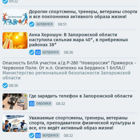
09:22
Дорогие спортсмены, тренеры, ветераны спорта
и все поклонники активного образа жизни!
08:51
БЕРДЯНСК
Анна Хорошун: В Запорожской области
наступила сильная жара 40°, в прибрежных
районах 38°
08:36
БЕРДЯНСК
Опасность БпЛА участок а/д Р-280 "Новороссия" Приморск -
Червоное Поле. От н.п. Осипенко на Бердянск 1 БпЛА//
Министерство региональной безопасности Запорожской
области
08:36
Где зарядить телефон в Запорожской области
08:32
ПАБЛИКИ
Уважаемые спортсмены, тренеры, ветераны
спорта, преподаватели физической культуры и
все, кто ведёт активный образ жизни!
08:32
БЕРДЯНСК