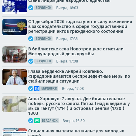
Стань лицом Дня народного единства!
Вчера, 18:03
БЕРДЯНСК
С 1 декабря 2026 года вступят в силу изменения
в законодательство в сфере государственной
регистрации актов гражданского состояния
Вчера, 17:36
БЕРДЯНСК
В библиотеке села Новотроицкое отметили
Международный день дружбы
Вчера, 17:08
БЕРДЯНСК
Глава Бердянска Андрей Ковганко:
«Предпринимаются беспрецедентные меры по
стабилизации ситуации
Вчера, 17:08
БЕРДЯНСК
Анна Хорошун: 7 августа. Две блистательные
победы русского флота Петра I над шведами: у
мыса Гангут (1714 ) и острова Гренгам (1720 )
1803
Вчера, 16:50
БЕРДЯНСК
Социальная выплата на жильё для молодых
семей