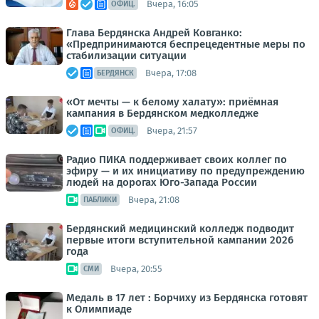
Вчера, 16:05
ОФИЦ.
Глава Бердянска Андрей Ковганко:
«Предпринимаются беспрецедентные меры по
стабилизации ситуации
Вчера, 17:08
БЕРДЯНСК
«От мечты — к белому халату»: приёмная
кампания в Бердянском медколледже
Вчера, 21:57
ОФИЦ.
Радио ПИКА поддерживает своих коллег по
эфиру — и их инициативу по предупреждению
людей на дорогах Юго-Запада России
Вчера, 21:08
ПАБЛИКИ
Бердянский медицинский колледж подводит
первые итоги вступительной кампании 2026
года
Вчера, 20:55
СМИ
Медаль в 17 лет : Борчиху из Бердянска готовят
к Олимпиаде