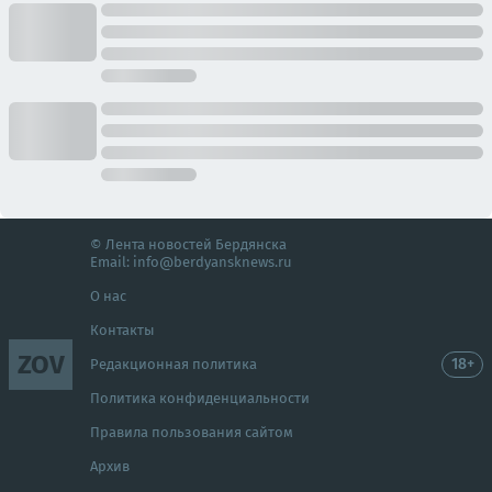
© Лента новостей Бердянска
Email:
info@berdyansknews.ru
О нас
Контакты
ZOV
18+
Редакционная политика
Политика конфиденциальности
Правила пользования сайтом
Архив