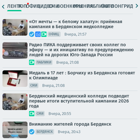
ЛЕНТА
ТОП
ОФИЦ.
ВИДЕО
СМИ
ВОЕНКОРЫ
МНЕНИЯ
ПАБЛИКИ
ФОТО
ЛОНГРИДЫ
«От мечты — к белому халату»: приёмная
кампания в Бердянском медколледже
Вчера, 21:57
ОФИЦ.
Радио ПИКА поддерживает своих коллег по
эфиру — и их инициативу по предупреждению
людей на дорогах Юго-Запада России
Вчера, 21:08
ПАБЛИКИ
Медаль в 17 лет : Борчиху из Бердянска готовят
к Олимпиаде
Вчера, 21:08
СМИ
Бердянский медицинский колледж подводит
первые итоги вступительной кампании 2026
года
Вчера, 20:55
СМИ
Вниманию жителей города Бердянск
Вчера, 20:43
БЕРДЯНСК