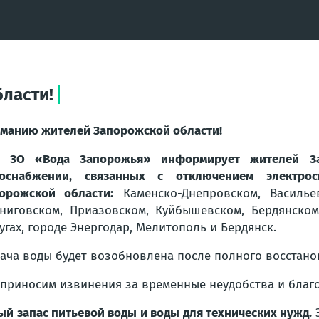
ласти!
манию жителей Запорожской области!
П ЗО «Вода Запорожья» информирует жителей З
доснабжении, связанных с отключением электро
орожской области:
Каменско-Днепровском, Васильев
ниговском, Приазовском, Куйбышевском, Бердянско
угах, городе Энергодар, Мелитополь и Бердянск.
ача воды будет возобновлена после полного восстано
приносим извинения за временные неудобства и благ
ый запас питьевой воды и воды для технических нужд.