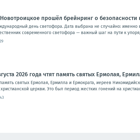
 Новотроицкое прошёл брейнринг о безопасности 
ждународный день светофора. Дата выбрана не случайно: именно в
ственник современного светофора — важный шаг на пути к упоряд
29
вгуста 2026 года чтят память святых Ермолая, Ерми
т память святых Ермолая, Ермилла и Ермократа, иереев Никомидийски
ристианской церкви. Это был период жестких гонений на христиан
43