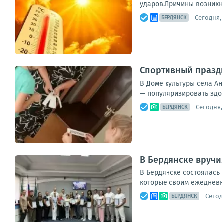
ударов.Причины возникн
Сегодня,
БЕРДЯНСК
Спортивный праздн
В Доме культуры села А
— популяризировать здор
Сегодня,
БЕРДЯНСК
В Бердянске вручи
В Бердянске состоялась
которые своим ежедневны
Сегод
БЕРДЯНСК