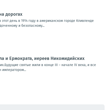
на дорогах
 этот день в 1914 году в американском городе Кливленде
оченному и безопасному...
лла и Ермократа, иереев Никомидийских
х.Будущие святые жили в конце III – начале IV века, и все
 императором...