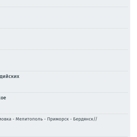
идийских
кое
мовка - Мелитополь - Приморск - Бердянск//