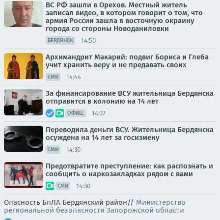
ВС РФ зашли в Орехов. Местный житель
записал видео, в котором говорит о том, что
армия России зашла в восточную окраину
города со стороны Новоданиловки
14:50
БЕРДЯНСК
Архимандрит Макарий: подвиг Бориса и Глеба
учит хранить веру и не предавать своих
14:44
СМИ
За финансирование ВСУ жительница Бердянска
отправится в колонию на 14 лет
14:37
ОФИЦ.
Переводила деньги ВСУ. Жительница Бердянска
осуждена на 14 лет за госизмену
14:30
СМИ
Предотвратите преступление: как распознать и
сообщить о наркозакладках рядом с вами
14:30
СМИ
Опасность БпЛА Бердянский район//
Министерство
региональной безопасности Запорожской области