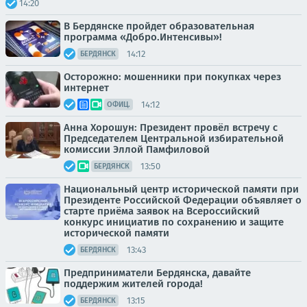
14:20
В Бердянске пройдет образовательная
программа «Добро.Интенсивы»!
14:12
БЕРДЯНСК
Осторожно: мошенники при покупках через
интернет
14:12
ОФИЦ.
Анна Хорошун: Президент провёл встречу с
Председателем Центральной избирательной
комиссии Эллой Памфиловой
13:50
БЕРДЯНСК
Национальный центр исторической памяти при
Президенте Российской Федерации объявляет о
старте приёма заявок на Всероссийский
конкурс инициатив по сохранению и защите
исторической памяти
13:43
БЕРДЯНСК
Предприниматели Бердянска, давайте
поддержим жителей города!
13:15
БЕРДЯНСК