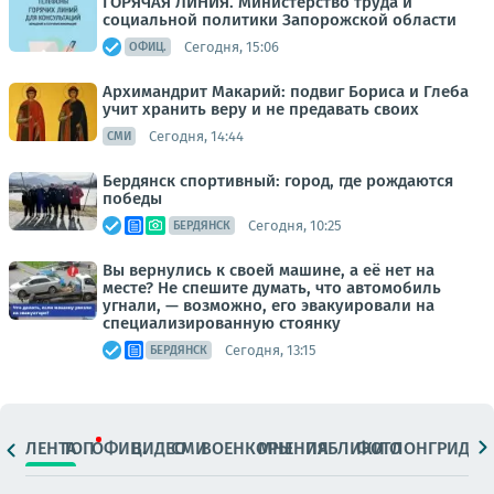
ГОРЯЧАЯ ЛИНИЯ. Министерство труда и
социальной политики Запорожской области
Сегодня, 15:06
ОФИЦ.
Архимандрит Макарий: подвиг Бориса и Глеба
учит хранить веру и не предавать своих
Сегодня, 14:44
СМИ
Бердянск спортивный: город, где рождаются
победы
Сегодня, 10:25
БЕРДЯНСК
Вы вернулись к своей машине, а её нет на
месте? Не спешите думать, что автомобиль
угнали, — возможно, его эвакуировали на
специализированную стоянку
Сегодня, 13:15
БЕРДЯНСК
ЛЕНТА
ТОП
ОФИЦ.
ВИДЕО
СМИ
ВОЕНКОРЫ
МНЕНИЯ
ПАБЛИКИ
ФОТО
ЛОНГРИДЫ