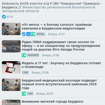
Опасность БпЛА участок а/д Р-280 "Новороссия" Приморск -
Бердянск.//
Министерство региональной безопасности
Запорожской области
07:51
«От мечты — к белому халату»: приёмная
кампания в Бердянском медколледже
Вчера, 21:57
ОФИЦ.
Радио ПИКА поддерживает своих коллег по
эфиру — и их инициативу по предупреждению
людей на дорогах Юго-Запада России
Вчера, 21:08
ПАБЛИКИ
Медаль в 17 лет : Борчиху из Бердянска готовят
к Олимпиаде
Вчера, 21:08
СМИ
Бердянский медицинский колледж подводит
первые итоги вступительной кампании 2026
года
Вчера, 20:55
СМИ
Вниманию жителей города Бердянск