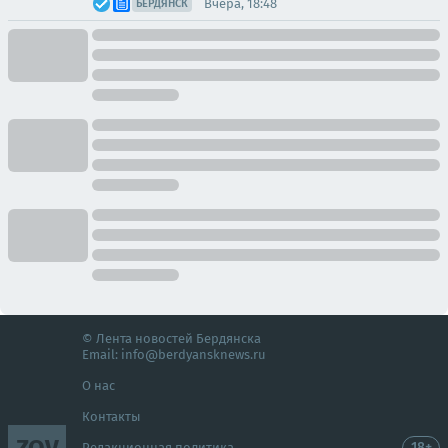
Вчера, 18:48
БЕРДЯНСК
© Лента новостей Бердянска
Email:
info@berdyansknews.ru
О нас
Контакты
ZOV
18+
Редакционная политика