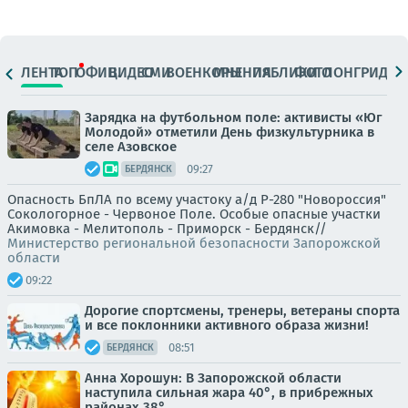
ЛЕНТА
ТОП
ОФИЦ.
ВИДЕО
СМИ
ВОЕНКОРЫ
МНЕНИЯ
ПАБЛИКИ
ФОТО
ЛОНГРИДЫ
Зарядка на футбольном поле: активисты «Юг
Молодой» отметили День физкультурника в
селе Азовское
09:27
БЕРДЯНСК
Опасность БпЛА по всему участоку а/д Р-280 "Новороссия"
Сокологорное - Червоное Поле. Особые опасные участки
Акимовка - Мелитополь - Приморск - Бердянск//
Министерство региональной безопасности Запорожской
области
09:22
Дорогие спортсмены, тренеры, ветераны спорта
и все поклонники активного образа жизни!
08:51
БЕРДЯНСК
Анна Хорошун: В Запорожской области
наступила сильная жара 40°, в прибрежных
районах 38°