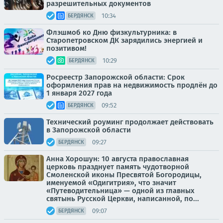
разрешительных документов
10:34
БЕРДЯНСК
Флэшмоб ко Дню физкультурника: в
Старопетровском ДК зарядились энергией и
позитивом!
10:29
БЕРДЯНСК
Росреестр Запорожской области: Срок
оформления прав на недвижимость продлён до
1 января 2027 года
09:52
БЕРДЯНСК
Технический роуминг продолжает действовать
в Запорожской области
09:27
БЕРДЯНСК
Анна Хорошун: 10 августа православная
церковь празднует память чудотворной
Смоленской иконы Пресвятой Богородицы,
именуемой «Одигитрия», что значит
«Путеводительница» — одной из главных
святынь Русской Церкви, написанной, по...
09:07
БЕРДЯНСК