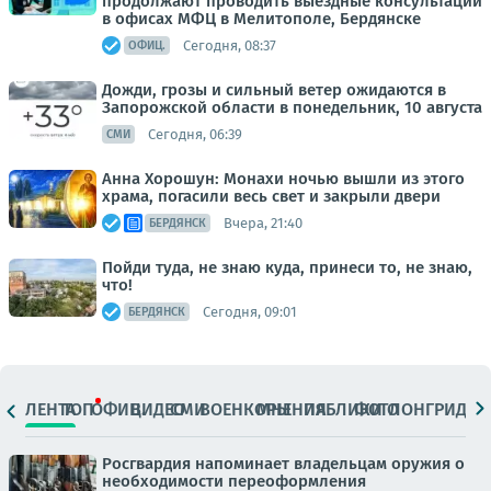
продолжают проводить выездные консультации
в офисах МФЦ в Мелитополе, Бердянске
Сегодня, 08:37
ОФИЦ.
Дожди, грозы и сильный ветер ожидаются в
Запорожской области в понедельник, 10 августа
Сегодня, 06:39
СМИ
Анна Хорошун: Монахи ночью вышли из этого
храма, погасили весь свет и закрыли двери
Вчера, 21:40
БЕРДЯНСК
Пойди туда, не знаю куда, принеси то, не знаю,
что!
Сегодня, 09:01
БЕРДЯНСК
ЛЕНТА
ТОП
ОФИЦ.
ВИДЕО
СМИ
ВОЕНКОРЫ
МНЕНИЯ
ПАБЛИКИ
ФОТО
ЛОНГРИДЫ
Росгвардия напоминает владельцам оружия о
необходимости переоформления