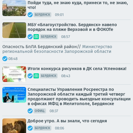
Пойди туда, не знаю куда, принеси то, не знаю,
что!
09:01
БЕРДЯНСК
МБУ «Благоустройство. Бердянск» навело
порядок на пляже Верховой и в ФОКОТе
08:57
БЕРДЯНСК
Опасность БпЛА Бердянский район//
Министерство
региональной безопасности Запорожской области
08:48
Итоги конкурса рисунков в ДК села Успеновка!
08:43
БЕРДЯНСК
Специалисты Управления Росреестра по
Запорожской области каждый третий четверг
продолжают проводить выездные консультации
в офисах МФЦ в Мелитополе, Бердянске
08:37
ОФИЦ.
Доброе утро. А вы знали, что сегодня
08:06
БЕРДЯНСК