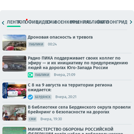
ЛЕНТА
ТОП
ОФИЦ.
ВИДЕО
СМИ
ВОЕНКОРЫ
МНЕНИЯ
ПАБЛИКИ
ФОТО
ЛОНГРИДЫ
Дроновая опасность и тревога
00:24
ПАБЛИКИ
Радио ПИКА поддерживает своих коллег по
эфиру — и их инициативу по предупреждению
людей на дорогах Юго-Запада России
Вчера, 21:09
ПАБЛИКИ
С 8 на 9 августа на территории региона
ожидается:
Вчера, 20:21
БЕРДЯНСК
В библиотеке села Бердянского округа провели
брейнринг о безопасности на дорогах
Вчера, 19:30
СМИ
МИНИСТЕРСТВО ОБОРОНЫ РОССИЙСКОЙ
ФЕДЕРАЦИИ ведёт набор в добровольческие