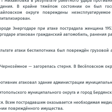
гт Михайловка в результате ракетного удара противн
дения. В крайне тяжёлом состоянии он был госп
хайловском округе повреждены неэксплуатируемо
питализирован.
ороде Энергодаре при атаке пострадала женщина 195
ргодаре атакован гражданский автомобиль, ранения р
ультате атаки беспилотника был повреждён грузовой 
 Чернозёмное — загорелась стерня. В Весёловском окр
отивник атаковал здание администрации муниципально
топольского муниципального округа и город Бердянск
ся. Всем пострадавшим оказывается необходимая мед
нии повреждённого имущества.