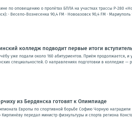
шине по оповещению о пролётах БПЛА на участках трассы Р-280 «Н
к): · Весело-Вознесенка 90,4 FM · Новоазовск 90,4 FM · Мариуполь 94
нский колледж подводит первые итоги вступитель
чёбу уже подали около 160 абитуриентов. Приём продолжается, и 
ских специальностей. О направлениях подготовки в колледже — ра
Борчиху из Бердянска готовят к Олимпиаде
пионата Европы по спортивной борьбе Софию Чорную наградили 
 Кирпинёву передал министр физкультуры и спорта региона Констан