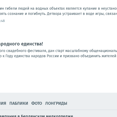
ин гибели людей на водных объектах является купание в неустан
рять сознание и погибнуть. Детвора устраивает в воде игры, связан
:48
ародного единства!
ского свадебного фестиваля, дан старт масштабному общенационал
 к Году единства народов России и призвано объединить жителей 
НИЯ
ПАБЛИКИ
ФОТО
ЛОНГРИДЫ
кампания в Бердянском медколледже