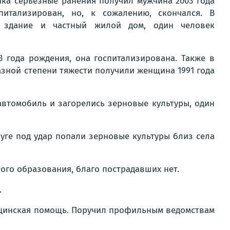
ика серьёзные ранения получил мужчина 2003 года
итализирован, но, к сожалению, скончался. В
е здание и частный жилой дом, один человек
3 года рождения, она госпитализирована. Также в
азной степени тяжести получили женщина 1991 года
автомобиль и загорелись зерновые культуры, один
уге под удар попали зерновые культуры близ села
го образования, благо пострадавших нет.
.
ицинская помощь. Поручил профильным ведомствам