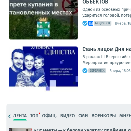
ОБЪЕКТОВ
Одной из основных прич
удариться головой, поте
Вчера, 18
БЕРДЯНСК
Стань лицом Дня н
В рамках III Всероссий
Мероприятие приурочено
Вчера, 18:03
БЕРДЯНСК
ЛЕНТА
ТОП
ОФИЦ.
ВИДЕО
СМИ
ВОЕНКОРЫ
МНЕ
«От мечты — к белому халату»: приёмная 