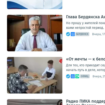
Глава Бердянска 
Но прошу у жителей пон
вами непростой период. 
Вчера, 17
БЕРДЯНСК
«От мечты — к бел
Для тех, кто приходит с
начать путь в деле, кото
Вчера, 2
ОФИЦ.
Радио ПИКА поддер