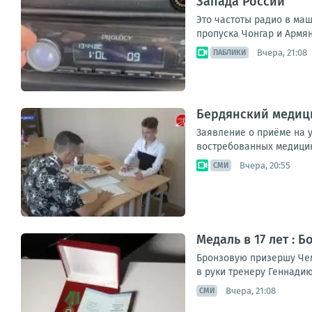
Запада России
Это частоты радио в ма
пропуска Чонгар и Армянс
Вчера, 21:08
ПАБЛИКИ
Бердянский медици
Заявление о приёме на у
востребованных медицин
Вчера, 20:55
СМИ
Медаль в 17 лет : 
Бронзовую призершу Чем
в руки тренеру Геннадию
Вчера, 21:08
СМИ