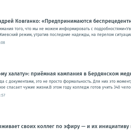
Андрей Ковганко: «Предпринимаются беспрецедент
имания того, что мы не можем информировать с подробностями»У
Киевский режим, утратив последние надежды, на перелом ситуации
:08
ому халату»: приёмная кампания в Бердянском ме
юда с документами, это не просто формальность. Для них это момен
рое спасает чужие жизни.В этом году колледж готов учить 340 челов
1:57
живает своих коллег по эфиру — и их инициативу