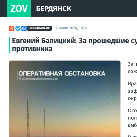
ZOV
БЕРДЯНСК
7 июля 2026, 10:32
ОФИЦИАЛЬНО
Евгений Балицкий: За прошедшие су
противника
За 
сож
Вр
заф
окр
Осо
пог
амб