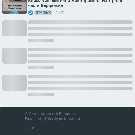
Вниманию жителей микрорайона Нагорная
часть Бердянска
10:11
БЕРДЯНСК
© Лента новостей Бердянска
Email:
info@berdyansknews.ru
О нас