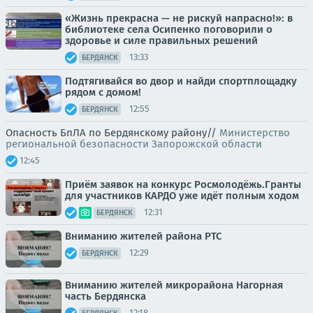
«Жизнь прекрасна — не рискуй напрасно!»: в
библиотеке села Осипенко поговорили о
здоровье и силе правильных решений
13:33
БЕРДЯНСК
Подтягивайся во двор и найди спортплощадку
рядом с домом!
12:55
БЕРДЯНСК
Опасность БпЛА по Бердянскому району//
Министерство
региональной безопасности Запорожской области
12:45
Приём заявок на конкурс Росмолодёжь.Гранты
для участников КАРДО уже идёт полным ходом
12:31
БЕРДЯНСК
Вниманию жителей района РТС
12:29
БЕРДЯНСК
Вниманию жителей микрорайона Нагорная
часть Бердянска
12:18