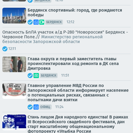
БЕРДЯНСК
Бердянск спортивный: город, где рождаются
победы
12:12
БЕРДЯНСК
Опасность БпЛА участок а/д Р-280 "Новороссия" Бердянск -
Червоное Поле.//
Министерство региональной
безопасности Запорожской области
12:11
Глава округа и первый заместитель главы
проинспектировали ход ремонта в ДК села
Дмитровка
11:51
БЕРДЯНСК
Главное управление МВД России по
Запорожской области информирует население
о потенциальных рисках, связанных с
попытками дачи взятки
11:24
ОФИЦ.
Стань лицом Дня народного единства! В рамках
III Всероссийского свадебного фестиваля, дан
старт масштабному общенациональному
фотопроекту «Улыбка России