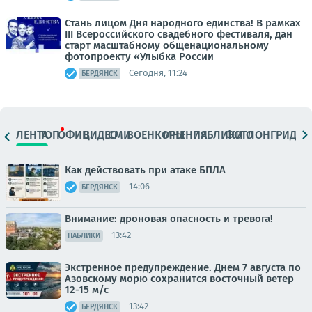
Стань лицом Дня народного единства! В рамках
III Всероссийского свадебного фестиваля, дан
старт масштабному общенациональному
фотопроекту «Улыбка России
Сегодня, 11:24
БЕРДЯНСК
ЛЕНТА
ТОП
ОФИЦ.
ВИДЕО
СМИ
ВОЕНКОРЫ
МНЕНИЯ
ПАБЛИКИ
ФОТО
ЛОНГРИДЫ
Как действовать при атаке БПЛА
14:06
БЕРДЯНСК
Внимание: дроновая опасность и тревога!
13:42
ПАБЛИКИ
Экстренное предупреждение. Днем 7 августа по
Азовскому морю сохранится восточный ветер
12-15 м/с
13:42
БЕРДЯНСК