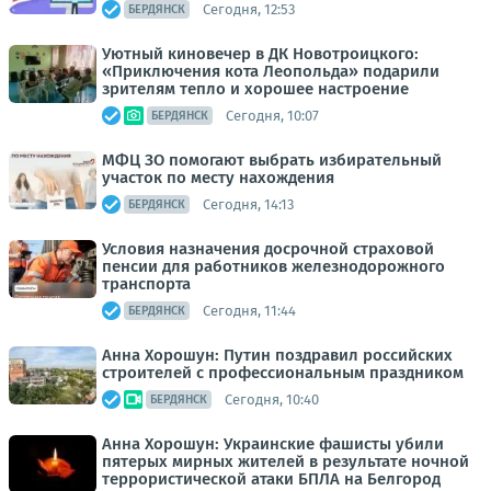
Сегодня, 12:53
БЕРДЯНСК
Уютный киновечер в ДК Новотроицкого:
«Приключения кота Леопольда» подарили
зрителям тепло и хорошее настроение
Сегодня, 10:07
БЕРДЯНСК
МФЦ ЗО помогают выбрать избирательный
участок по месту нахождения
Сегодня, 14:13
БЕРДЯНСК
Условия назначения досрочной страховой
пенсии для работников железнодорожного
транспорта
Сегодня, 11:44
БЕРДЯНСК
Анна Хорошун: Путин поздравил российских
строителей с профессиональным праздником
Сегодня, 10:40
БЕРДЯНСК
Анна Хорошун: Украинские фашисты убили
пятерых мирных жителей в результате ночной
террористической атаки БПЛА на Белгород