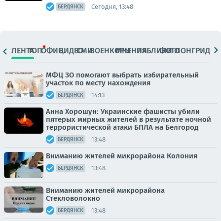
Сегодня, 13:48
БЕРДЯНСК
ЛЕНТА
ТОП
ОФИЦ.
ВИДЕО
СМИ
ВОЕНКОРЫ
МНЕНИЯ
ПАБЛИКИ
ФОТО
ЛОНГРИДЫ
МФЦ ЗО помогают выбрать избирательный
участок по месту нахождения
14:13
БЕРДЯНСК
Анна Хорошун: Украинские фашисты убили
пятерых мирных жителей в результате ночной
террористической атаки БПЛА на Белгород
13:48
БЕРДЯНСК
Вниманию жителей микрорайона Колония
13:48
БЕРДЯНСК
Вниманию жителей микрорайона
Стекловолокно
13:48
БЕРДЯНСК