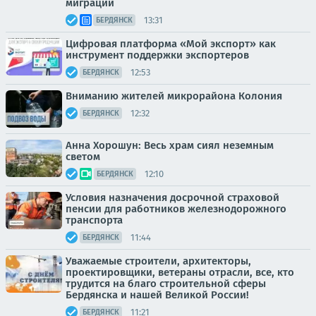
миграции
13:31
БЕРДЯНСК
Цифровая платформа «Мой экспорт» как
инструмент поддержки экспортеров
12:53
БЕРДЯНСК
Вниманию жителей микрорайона Колония
12:32
БЕРДЯНСК
Анна Хорошун: Весь храм сиял неземным
светом
12:10
БЕРДЯНСК
Условия назначения досрочной страховой
пенсии для работников железнодорожного
транспорта
11:44
БЕРДЯНСК
Уважаемые строители, архитекторы,
проектировщики, ветераны отрасли, все, кто
трудится на благо строительной сферы
Бердянска и нашей Великой России!
11:21
БЕРДЯНСК