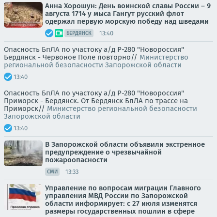
Анна Хорошун: День воинской славы России – 9
августа 1714 у мыса Гангут русский флот
одержал первую морскую победу над шведами
13:40
БЕРДЯНСК
Опасность БпЛА по участоку а/д Р-280 "Новороссия"
Бердянск - Червоное Поле повторно//
Министерство
региональной безопасности Запорожской области
13:40
Опасность БпЛА по участоку а/д Р-280 "Новороссия"
Приморск - Бердянск. От Бердянск БпЛА по трассе на
Приморск//
Министерство региональной безопасности
Запорожской области
13:40
В Запорожской области объявили экстренное
предупреждение о чрезвычайной
пожароопасности
13:33
СМИ
Управление по вопросам миграции Главного
управления МВД России по Запорожской
области информирует: с 27 июля изменятся
размеры государственных пошлин в сфере