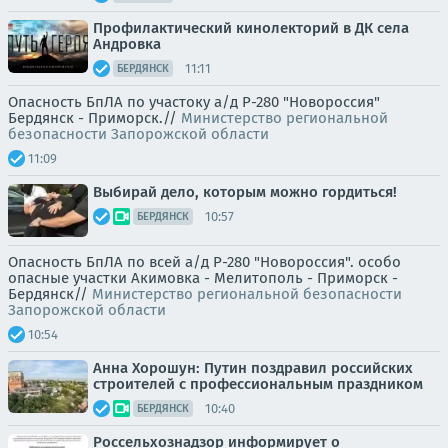
Профилактический кинолекторий в ДК села
Андровка
11:11
БЕРДЯНСК
Опасность БпЛА по участоку а/д Р-280 "Новороссия"
Бердянск - Приморск.//
Министерство региональной
безопасности Запорожской области
11:09
Выбирай дело, которым можно гордиться!
10:57
БЕРДЯНСК
Опасность БпЛА по всей а/д Р-280 "Новороссия". особо
опасные участки Акимовка - Мелитополь - Приморск -
Бердянск//
Министерство региональной безопасности
Запорожской области
10:54
Анна Хорошун: Путин поздравил российских
строителей с профессиональным праздником
10:40
БЕРДЯНСК
Россельхознадзор информирует о