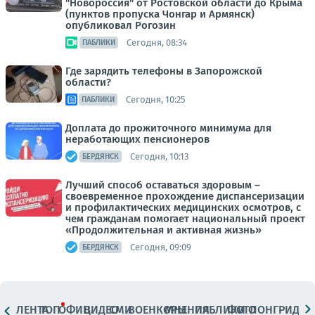
"Новороссия" от Ростовской области до Крыма
(пунктов пропуска Чонгар и Армянск)
опубликовал Рогозин
Сегодня, 08:34
ПАБЛИКИ
Где зарядить телефоны в Запорожской
области?
Сегодня, 10:25
ПАБЛИКИ
Доплата до прожиточного минимума для
неработающих пенсионеров
Сегодня, 10:13
БЕРДЯНСК
Лучший способ оставаться здоровым –
своевременное прохождение диспансеризации
и профилактических медицинских осмотров, с
чем гражданам помогает национальный проект
«Продолжительная и активная жизнь»
Сегодня, 09:09
БЕРДЯНСК
ЛЕНТА
ТОП
ОФИЦ.
ВИДЕО
СМИ
ВОЕНКОРЫ
МНЕНИЯ
ПАБЛИКИ
ФОТО
ЛОНГРИДЫ