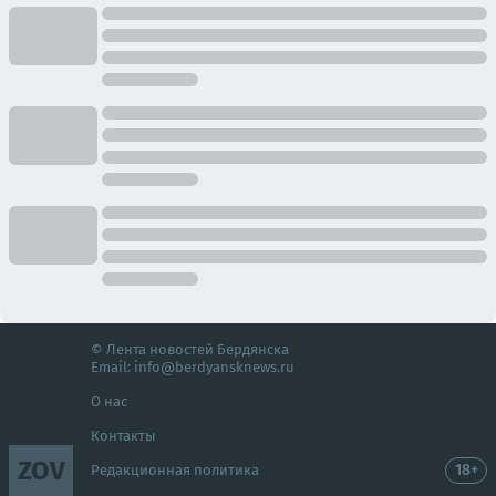
© Лента новостей Бердянска
Email:
info@berdyansknews.ru
О нас
Контакты
ZOV
18+
Редакционная политика