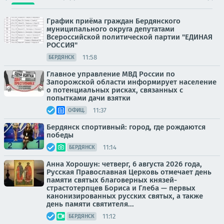
График приёма граждан Бердянского
муниципального округа депутатами
Всероссийской политической партии "ЕДИНАЯ
РОССИЯ"
11:58
БЕРДЯНСК
Главное управление МВД России по
Запорожской области информирует население
о потенциальных рисках, связанных с
попытками дачи взятки
11:37
ОФИЦ.
Бердянск спортивный: город, где рождаются
победы
11:14
БЕРДЯНСК
Анна Хорошун: четверг, 6 августа 2026 года,
Русская Православная Церковь отмечает день
памяти святых благоверных князей-
страстотерпцев Бориса и Глеба — первых
канонизированных русских святых, а также
день памяти святителя...
11:12
БЕРДЯНСК