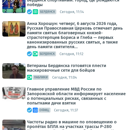
Бердянск спортивный: город, где рождаются
победы
Сегодня, 11:14
БЕРДЯНСК
Анна Хорошун: четверг, 6 августа 2026 года,
Русская Православная Церковь отмечает день
памяти святых благоверных князей-
страстотерпцев Бориса и Глеба — первых
канонизированных русских святых, а также
день памяти святителя...
Сегодня, 11:12
БЕРДЯНСК
Ветераны Бердянска готовятся плести
маскировочные сети для бойцов
Сегодня, 11:04
ПАБЛИКИ
Главное управление МВД России по
Запорожской области информирует население
о потенциальных рисках, связанных с
попытками дачи взятки
Сегодня, 11:37
ОФИЦ.
Частоты радио в машине по оповещению о
пролётах БПЛА на участках трассы Р-280