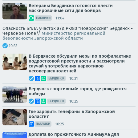
Ветераны Бердянска готовятся плести
маскировочные сети для бойцов
11:04
ПАБЛИКИ
Опасность БпЛА участок а/д Р-280 "Новороссия" Бердянск -
Червоное Поле//
Министерство региональной
безопасности Запорожской области
10:33
В Бердянске обсудили меры по профилактике
подростковой преступности и рассмотрели
случай употребления наркотиков
несовершеннолетней
10:31
БЕРДЯНСК
Бердянск спортивный: город, где рождаются
победы
10:25
БЕРДЯНСК
Где зарядить телефоны в Запорожской
области?
10:25
ПАБЛИКИ
Доплата до прожиточного минимума для