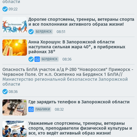
области
09:22
Дорогие спортсмены, тренеры, ветераны спорта
и все поклонники активного образа жизни!
08:51
БЕРДЯНСК
Анна Хорошун: В Запорожской области
наступила сильная жара 40°, в прибрежных
районах 38°
08:36
БЕРДЯНСК
Опасность БпЛА участок а/д Р-280 "Новороссия" Приморск -
Червоное Поле. От н.п. Осипенко на Бердянск 1 БпЛА//
Министерство региональной безопасности Запорожской
области
08:36
Где зарядить телефон в Запорожской области
08:32
ПАБЛИКИ
Уважаемые спортсмены, тренеры, ветераны
спорта, преподаватели физической культуры и
все, кто ведёт активный образ жизни!