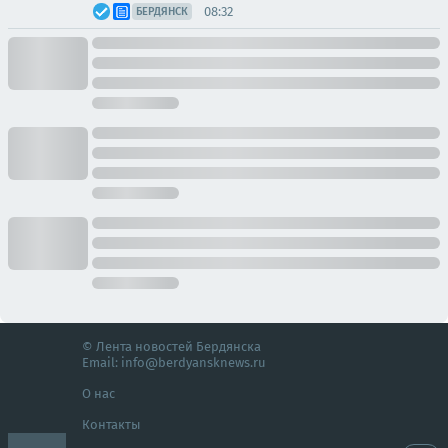
08:32
БЕРДЯНСК
© Лента новостей Бердянска
Email:
info@berdyansknews.ru
О нас
Контакты