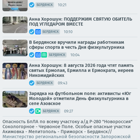
10:21
БЕРДЯНСК
Анна Хорошун: ПОДДЕРЖИМ СВЯТУЮ ОБИТЕЛЬ
ПОД УГЛЕДАРОМ ВМЕСТЕ
10:10
БЕРДЯНСК
В Бердянске вручили награды работникам
сферы спорта в честь Дня физкультурника
10:04
БЕРДЯНСК
Анна Хорошун: 8 августа 2026 года чтят память
святых Ермолая, Ермилла и Ермократа, иереев
Никомидийских
09:43
БЕРДЯНСК
Зарядка на футбольном поле: активисты «Юг
Молодой» отметили День физкультурника в
селе Азовское
09:27
БЕРДЯНСК
Опасность БпЛА по всему участоку а/д Р-280 "Новороссия"
Сокологорное - Червоное Поле. Особые опасные участки
Акимовка - Мелитополь - Приморск - Бердянск//
Министерство региональной безопасности Запорожской