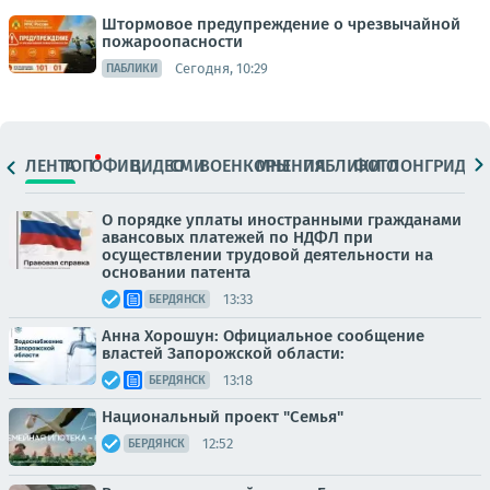
Штормовое предупреждение о чрезвычайной
пожароопасности
Сегодня, 10:29
ПАБЛИКИ
ЛЕНТА
ТОП
ОФИЦ.
ВИДЕО
СМИ
ВОЕНКОРЫ
МНЕНИЯ
ПАБЛИКИ
ФОТО
ЛОНГРИДЫ
О порядке уплаты иностранными гражданами
авансовых платежей по НДФЛ при
осуществлении трудовой деятельности на
основании патента
13:33
БЕРДЯНСК
Анна Хорошун: Официальное сообщение
властей Запорожской области:
13:18
БЕРДЯНСК
Национальный проект "Семья"
12:52
БЕРДЯНСК