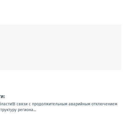
и:
бласти!В связи с продолжительным аварийным отключением
руктуру региона...