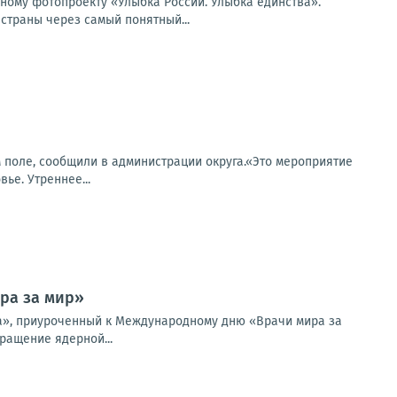
ьному фотопроекту «Улыбка России. Улыбка единства».
страны через самый понятный...
 поле, сообщили в администрации округа.«Это мероприятие
ье. Утреннее...
ра за мир»
а», приуроченный к Международному дню «Врачи мира за
ращение ядерной...