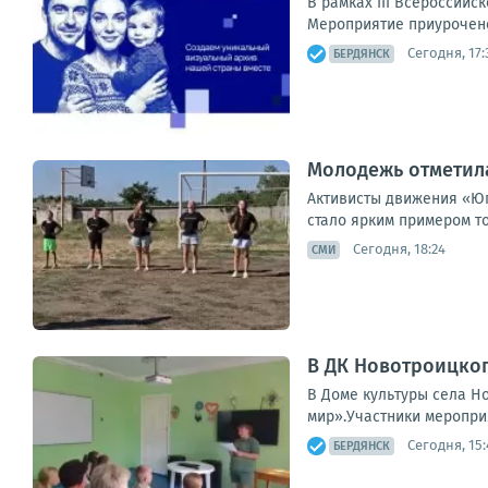
В рамках III Всероссий
Мероприятие приурочено
Сегодня, 17:
БЕРДЯНСК
Молодежь отметила
Активисты движения «Юг
стало ярким примером то
Сегодня, 18:24
СМИ
В ДК Новотроицко
В Доме культуры села Н
мир».Участники меропри
Сегодня, 15:
БЕРДЯНСК