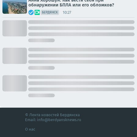
Анна Хорошун: Как вести себя при
обнаружении БПЛА или его обломков?
10:27
БЕРДЯНСК
© Лента новостей Бердянска
Email:
info@berdyansknews.ru
О нас