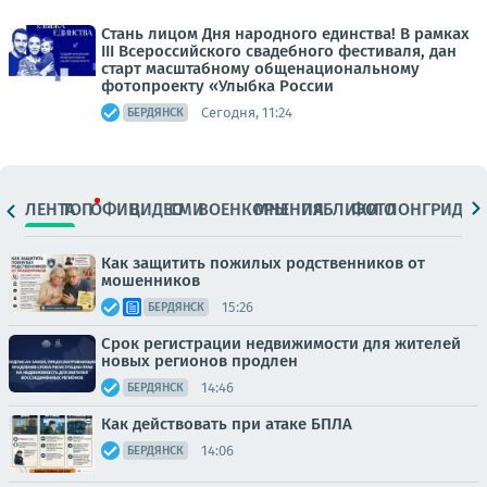
Стань лицом Дня народного единства! В рамках
III Всероссийского свадебного фестиваля, дан
старт масштабному общенациональному
фотопроекту «Улыбка России
Сегодня, 11:24
БЕРДЯНСК
ЛЕНТА
ТОП
ОФИЦ.
ВИДЕО
СМИ
ВОЕНКОРЫ
МНЕНИЯ
ПАБЛИКИ
ФОТО
ЛОНГРИДЫ
Как защитить пожилых родственников от
мошенников
15:26
БЕРДЯНСК
Срок регистрации недвижимости для жителей
новых регионов продлен
14:46
БЕРДЯНСК
Как действовать при атаке БПЛА
14:06
БЕРДЯНСК