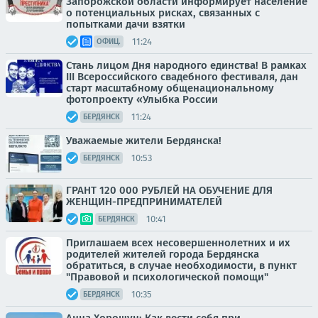
Запорожской области информирует население
о потенциальных рисках, связанных с
попытками дачи взятки
11:24
ОФИЦ.
Стань лицом Дня народного единства! В рамках
III Всероссийского свадебного фестиваля, дан
старт масштабному общенациональному
фотопроекту «Улыбка России
11:24
БЕРДЯНСК
Уважаемые жители Бердянска!
10:53
БЕРДЯНСК
ГРАНТ 120 000 РУБЛЕЙ НА ОБУЧЕНИЕ ДЛЯ
ЖЕНЩИН-ПРЕДПРИНИМАТЕЛЕЙ
10:41
БЕРДЯНСК
Приглашаем всех несовершеннолетних и их
родителей жителей города Бердянска
обратиться, в случае необходимости, в пункт
"Правовой и психологической помощи"
10:35
БЕРДЯНСК