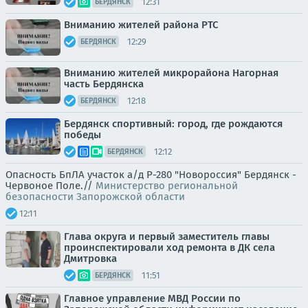
12:31
БЕРДЯНСК
Вниманию жителей района РТС
12:29
БЕРДЯНСК
Вниманию жителей микрорайона Нагорная
часть Бердянска
12:18
БЕРДЯНСК
Бердянск спортивный: город, где рождаются
победы
12:12
БЕРДЯНСК
Опасность БпЛА участок а/д Р-280 "Новороссия" Бердянск -
Червоное Поле.//
Министерство региональной
безопасности Запорожской области
12:11
Глава округа и первый заместитель главы
проинспектировали ход ремонта в ДК села
Дмитровка
11:51
БЕРДЯНСК
Главное управление МВД России по