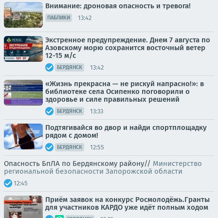
Внимание: дроновая опасность и тревога!
13:42
ПАБЛИКИ
Экстренное предупреждение. Днем 7 августа по
Азовскому морю сохранится восточный ветер
12-15 м/с
13:42
БЕРДЯНСК
«Жизнь прекрасна — не рискуй напрасно!»: в
библиотеке села Осипенко поговорили о
здоровье и силе правильных решений
13:33
БЕРДЯНСК
Подтягивайся во двор и найди спортплощадку
рядом с домом!
12:55
БЕРДЯНСК
Опасность БпЛА по Бердянскому району//
Министерство
региональной безопасности Запорожской области
12:45
Приём заявок на конкурс Росмолодёжь.Гранты
для участников КАРДО уже идёт полным ходом